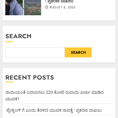
: ಪ್ರಕರಣ ದಾಖಲು
AUGUST 8, 2026
SEARCH
SEARCH
RECENT POSTS
ನಾಯಿಯಂತೆ ಬದಲಾಗಲು 220 ಕೋಟಿ ರುಪಾಯಿ ಖರ್ಚು ಮಾಡಿದ
ಯುವಕ!
ಟ್ರೇಕ್ಕಿಂಗ್ ಗೆ ಎಂದು ತೆರಳಿದ ಯುವಕ ನಾಪತ್ತೆ : ಪ್ರಕರಣ ದಾಖಲು