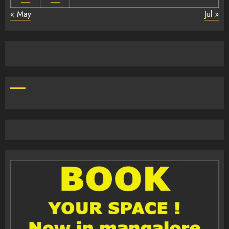
« May
Jul »