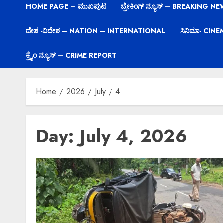
HOME PAGE – ಮುಖಪುಟ
ಬ್ರೇಕಿಂಗ್ ನ್ಯೂಸ್ – BREAKING N
ದೇಶ -ವಿದೇಶ – NATION – INTERNATIONAL
ಸಿನಿಮಾ- CIN
ಕ್ರೈಂ ನ್ಯೂಸ್ – CRIME REPORT
Home
2026
July
4
Day:
July 4, 2026