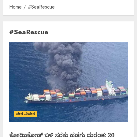
Home
#SeaRescue
#SeaRescue
ದೇಶ -ವಿದೇಶ
ಕೋಝಿಕ್ಕೋಡ್ ಬಳಿ ಸರಕು ಹಡಗು ದುರಂತ: 20