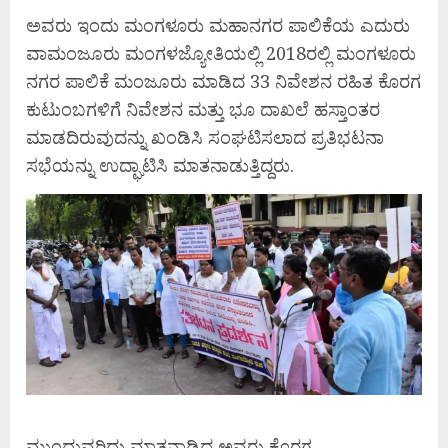
ಅವರು ಇಂದು ಮಂಗಳೂರು ಮಹಾನಗರ ಪಾಲಿಕೆಯ ಎದುರು
ವಾಮಂಜೂರು ಮಂಗಳಜ್ಯೋತಿಯಲ್ಲಿ 2018ರಲ್ಲಿ ಮಂಗಳೂರು
ನಗರ ಪಾಲಿಕೆ ಮಂಜೂರು ಮಾಡಿದ 33 ನಿವೇಶನ ರಹಿತ ಕೊರಗ
ಕುಟುಂಬಗಳಿಗೆ ನಿವೇಶನ ಮತ್ತು ಭೂ ದಾಖಲೆ ಹಸ್ತಾಂತರ
ಮಾಡದಿರುವುದನ್ನು ಖಂಡಿಸಿ ಸಂಘಟಿಸಲಾದ ಪ್ರತಿಭಟನಾ
ಸಭೆಯನ್ನು ಉದ್ಘಾಟಿಸಿ ಮಾತನಾಡುತ್ತಿದ್ದರು.
ಮುಂದುವರಿದು ಮಾತನಾಡಿದ ಅವರು,ಕೊರಗ