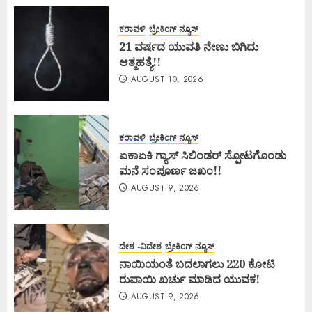
ಕರಾವಳಿ
ಬ್ರೇಕಿಂಗ್ ನ್ಯೂಸ್
21 ವರ್ಷದ ಯುವತಿ ನೇಣು ಬಿಗಿದು
ಆತ್ಮಹತ್ಯೆ!!
AUGUST 10, 2026
ಕರಾವಳಿ
ಬ್ರೇಕಿಂಗ್ ನ್ಯೂಸ್
ಏಕಾಏಕಿ ಗ್ಯಾಸ್ ಸಿಲಿಂಡರ್ ಸ್ಪೋಟಗೊಂಡು
ಮನೆ ಸಂಪೂರ್ಣ ಜಖಂ!!
AUGUST 9, 2026
ದೇಶ -ವಿದೇಶ
ಬ್ರೇಕಿಂಗ್ ನ್ಯೂಸ್
ನಾಯಿಯಂತೆ ಬದಲಾಗಲು 220 ಕೋಟಿ
ರುಪಾಯಿ ಖರ್ಚು ಮಾಡಿದ ಯುವಕ!
AUGUST 9, 2026