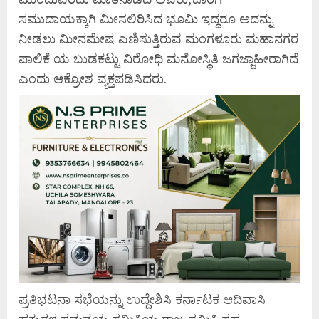
ಸಮುದಾಯಕ್ಕಾಗಿ ಮೀಸಲಿರಿಸಿದ ಭೂಮಿ ಇದ್ದರೂ ಅದನ್ನು
ನೀಡಲು ಮೀನಮೇಷ ಎಣಿಸುತ್ತಿರುವ ಮಂಗಳೂರು ಮಹಾನಗರ
ಪಾಲಿಕೆ ಯ ಬುಡಕಟ್ಟು ವಿರೋಧಿ ಮನೋಸ್ಥಿತಿ ಜಗಜ್ಜಾಹೀರಾಗಿದೆ
ಎಂದು ಆಕ್ರೋಶ ವ್ಯಕ್ತಪಡಿಸಿದರು.
ಪ್ರತಿಭಟನಾ ಸಭೆಯನ್ನು ಉದ್ದೇಶಿಸಿ ಕರ್ನಾಟಕ ಆದಿವಾಸಿ
ಹಕ್ಕುಗಳ ಸಮನ್ವಯ ಸಮಿತಿಯ ರಾಜ್ಯ ಸಮಿತಿ ಸಹ