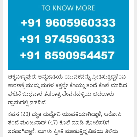
ಚಿಕ್ಕಬಳ್ಳಾಪುರ: ಅನ್ಯಜಾತಿಯ ಯುವಕನನ್ನು ಪ್ರೀತಿಸುತ್ತಿದ್ದಳೆಂಬ
ಕಾರಣಕ್ಕೆ ಮುದ್ದು ಮಗಳ ಕತ್ತನ್ನೇ ಕೊಯ್ದು ತಂದೆ ಕೊಲೆ ಮಾಡಿದ
ಘಟನೆ ಬುಧವಾರ ತಡರಾತ್ರಿ ದೇವನಹಳ್ಳಿಯ ಬಿದಲೂರು
ಗ್ರಾಮದಲ್ಲಿ ನಡೆದಿದೆ.
ಕವನ (20) ಮೃತ ದುರ್ದೈವಿ ಯುವತಿಯಾಗಿದ್ದಾಳೆ, ಆರೋಪಿ
ತಂದೆ ಮಂಜುನಾಥ್ (47) ಕೊಲೆ ಮಾಡಿ ಪೋಲಿಸರಿಗೆ
ಶರಣಾಗಿದ್ದಾನೆ. ಮಗಳು ಪ್ರೀತಿ ಮಾಡುತ್ತಿದ್ದ ವಿಷಯ ತಿಳಿದು