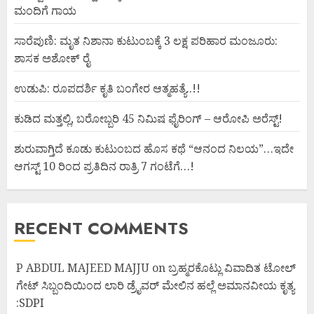
ಮಂದಿಗೆ ಗಾಯ
ಸಾರೆಪುಣಿ: ಮೃತ ನಿಶಾನಾ ಕುಟುಂಬಕ್ಕೆ 3 ಲಕ್ಷ ಪರಿಹಾರ ಮಂಜೂರು:
ಶಾಸಕ ಅಶೋಕ್ ರೈ
ಉಡುಪಿ: ರೂಪದರ್ಶಿ ಕೃತಿ ಬಂಗೇರ ಆತ್ಮಹತ್ಯೆ..!!
ಕುಡಿದ ಮತ್ತಲ್ಲಿ, ಬರೋಬ್ಬರಿ 45 ನಿಮಿಷ ಫೈರಿಂಗ್ – ಆರೋಪಿ ಅರೆಸ್ಟ್!
ಶುರುವಾಗ್ತಿದೆ ಕೂಡು ಕುಟುಂಬದ ಹೊಸ ಕಥೆ “ಆನಂದ ನಿಲಯ”…ಇದೇ
ಆಗಸ್ಟ್ 10 ರಿಂದ ಪ್ರತಿದಿನ ರಾತ್ರಿ 7 ಗಂಟೆಗೆ…!
RECENT COMMENTS
P ABDUL MAJEED MAJJU
on
ಬ್ರಹ್ಮರಕೊಟ್ಲು ವಿವಾದಿತ ಟೋಲ್
ಗೇಟ್ ಸಿಬ್ಬಂದಿಯಿಂದ ಲಾರಿ ಡ್ರೈವರ್ ಮೇಲಿನ ಹಲ್ಲೆ ಅಮಾನವೀಯ ಕೃತ್ಯ
:SDPI