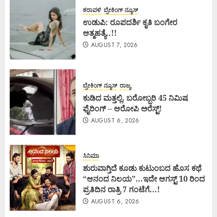
ಕರಾವಳಿ
ಬ್ರೇಕಿಂಗ್ ನ್ಯೂಸ್
ಉಡುಪಿ: ರೂಪದರ್ಶಿ ಕೃತಿ ಬಂಗೇರ
ಆತ್ಮಹತ್ಯೆ..!!
AUGUST 7, 2026
ಬ್ರೇಕಿಂಗ್ ನ್ಯೂಸ್
ರಾಜ್ಯ
ಕುಡಿದ ಮತ್ತಲ್ಲಿ, ಬರೋಬ್ಬರಿ 45 ನಿಮಿಷ
ಫೈರಿಂಗ್ – ಆರೋಪಿ ಅರೆಸ್ಟ್!
AUGUST 6, 2026
ಸಿನಿಮಾ
ಶುರುವಾಗ್ತಿದೆ ಕೂಡು ಕುಟುಂಬದ ಹೊಸ ಕಥೆ
“ಆನಂದ ನಿಲಯ”…ಇದೇ ಆಗಸ್ಟ್ 10 ರಿಂದ
ಪ್ರತಿದಿನ ರಾತ್ರಿ 7 ಗಂಟೆಗೆ…!
AUGUST 6, 2026