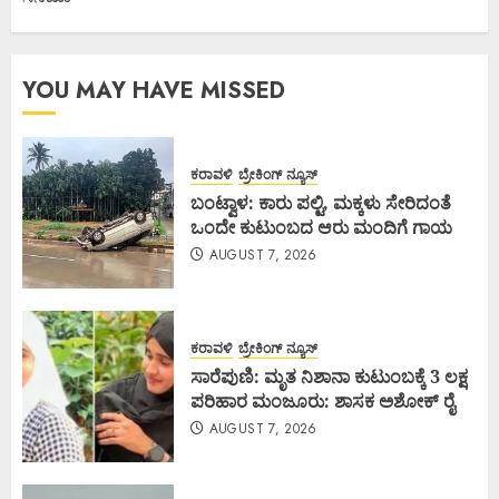
YOU MAY HAVE MISSED
ಕರಾವಳಿ
ಬ್ರೇಕಿಂಗ್ ನ್ಯೂಸ್
ಬಂಟ್ವಾಳ: ಕಾರು ಪಲ್ಟಿ, ಮಕ್ಕಳು ಸೇರಿದಂತೆ
ಒಂದೇ ಕುಟುಂಬದ ಆರು ಮಂದಿಗೆ ಗಾಯ
AUGUST 7, 2026
ಕರಾವಳಿ
ಬ್ರೇಕಿಂಗ್ ನ್ಯೂಸ್
ಸಾರೆಪುಣಿ: ಮೃತ ನಿಶಾನಾ ಕುಟುಂಬಕ್ಕೆ 3 ಲಕ್ಷ
ಪರಿಹಾರ ಮಂಜೂರು: ಶಾಸಕ ಅಶೋಕ್ ರೈ
AUGUST 7, 2026