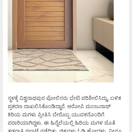
ಸ್ಥಳಕ್ಕೆ ವಿಶ್ವನಾಥಪುರ ಪೋಲಿಸರು ಭೇಟಿ ಪರಿಶೀಲಿಸಿದ್ದು, ಬಳಿಕ
ಪ್ರಕರಣ ದಾಖಲಿಸಿಕೊಂಡಿದ್ದಾರೆ. ಆರೋಪಿ ಮಂಜುನಾಥ್‌
ಕಿರಿಯ ಮಗಳು ಪ್ರೀತಿಸಿ ಬೇರೊಬ್ಬ ಯುವಕನೊಂದಿಗೆ
ಪರಾರಿಯಾಗಿದ್ದಳು. ಈ ಹಿನ್ನೆಲೆಯಲ್ಲಿ ಹಿರಿಯ ಮಗಳ ಜೊತೆ
ತಡರಾತ್ರಿ ಗಲಾಟೆ ನಡೆದಿತ್ತು.
ಚಿಕ್ಕವಳು ಓಡಿ ಹೋದಳು, ನೀನೂ