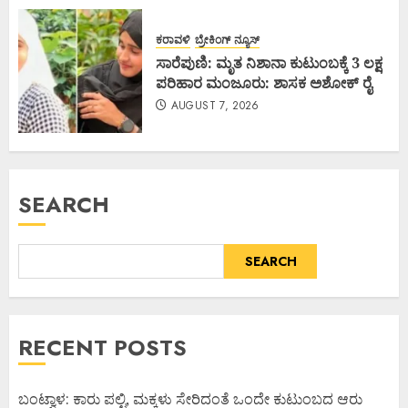
ಕರಾವಳಿ
ಬ್ರೇಕಿಂಗ್ ನ್ಯೂಸ್
ಸಾರೆಪುಣಿ: ಮೃತ ನಿಶಾನಾ ಕುಟುಂಬಕ್ಕೆ 3 ಲಕ್ಷ
ಪರಿಹಾರ ಮಂಜೂರು: ಶಾಸಕ ಅಶೋಕ್ ರೈ
AUGUST 7, 2026
SEARCH
SEARCH
RECENT POSTS
ಬಂಟ್ವಾಳ: ಕಾರು ಪಲ್ಟಿ, ಮಕ್ಕಳು ಸೇರಿದಂತೆ ಒಂದೇ ಕುಟುಂಬದ ಆರು