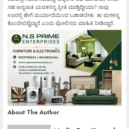
ಸಹ ಅನ್ಯಜಾತಿ ಯವಕನನ್ನ ಪ್ರೀತಿ ಮಾಡ್ತಿದ್ದೀಯಾ? ನಾವು
ಊರಲ್ಲಿ ಹೇಗೆ ಮರ್ಯಾದೆಯಿಂದ ಒಡಾಡಬೇಕು ತಾ ಮಗಳನ್ನ
ಕೊಂದೇಬಿಟ್ಟಿದ್ದಾನೆ ಎಂದು ಪೋಲಿಸರು ಮಾಹಿತಿ ನೀಡಿದ್ದಾರೆ.
About The Author