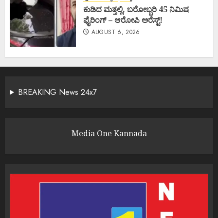
ಕುಡಿದ ಮತ್ತಲ್ಲಿ, ಬರೋಬ್ಬರಿ 45 ನಿಮಿಷ
ಫೈರಿಂಗ್ – ಆರೋಪಿ ಅರೆಸ್ಟ್!
AUGUST 6, 2026
BREAKING News 24x7
Media One Kannada