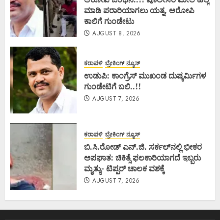
ಮಾಡಿ ಪರಾರಿಯಾಗಲು ಯತ್ನ, ಆರೋಪಿ
ಕಾಲಿಗೆ ಗುಂಡೇಟು
AUGUST 8, 2026
ಕರಾವಳಿ
ಬ್ರೇಕಿಂಗ್ ನ್ಯೂಸ್
ಉಡುಪಿ: ಕಾಂಗ್ರೆಸ್ ಮುಖಂಡ ದುಷ್ಕರ್ಮಿಗಳ
ಗುಂಡೇಟಿಗೆ ಬಲಿ..!!
AUGUST 7, 2026
ಕರಾವಳಿ
ಬ್ರೇಕಿಂಗ್ ನ್ಯೂಸ್
ಬಿ.ಸಿ.ರೋಡ್ ಎನ್.ಜಿ. ಸರ್ಕಲ್‌ನಲ್ಲಿ ಭೀಕರ
ಅಪಘಾತ: ಚಿಕಿತ್ಸೆ ಫಲಕಾರಿಯಾಗದೆ ಇಬ್ಬರು
ಮೃತ್ಯು- ಟಿಪ್ಪರ್ ಚಾಲಕ ವಶಕ್ಕೆ
AUGUST 7, 2026