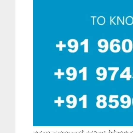
ಪುತ್ತೂರು: ಹೃದಯಾಘಾತಕ್ಕೆ ನವವಿವಾಹಿತೆಯೊಬ್ಬರು