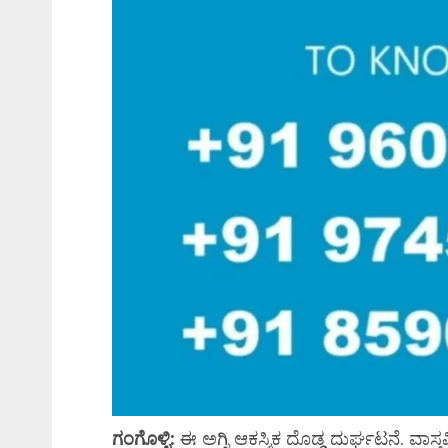
ಗಂಗೊಳ್ಳಿ:
ಈ ಅಗ್ನಿ ಆಕಸ್ಮಿಕ ದೊಡ್ಡ ದುರ್ಘಟನೆ. ವಾಸ್ತವ