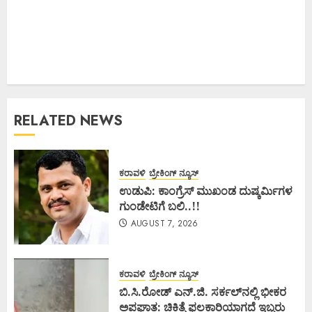
RELATED NEWS
ಕರಾವಳಿ
ಬ್ರೇಕಿಂಗ್ ನ್ಯೂಸ್
ಉಡುಪಿ: ಕಾಂಗ್ರೆಸ್ ಮುಖಂಡ ದುಷ್ಕರ್ಮಿಗಳ
ಗುಂಡೇಟಿಗೆ ಬಲಿ..!!
AUGUST 7, 2026
ಕರಾವಳಿ
ಬ್ರೇಕಿಂಗ್ ನ್ಯೂಸ್
ಬಿ.ಸಿ.ರೋಡ್ ಎನ್.ಜಿ. ಸರ್ಕಲ್‌ನಲ್ಲಿ ಭೀಕರ
ಅಪಘಾತ: ಚಿಕಿತ್ಸೆ ಫಲಕಾರಿಯಾಗದೆ ಇಬ್ಬರು