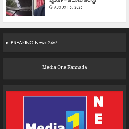
ಫೈರಿಂಗ್ – ಆರೋಪಿ ಅರೆಸ್ಟ್!
AUGUST 6, 2026
BREAKING News 24x7
Media One Kannada