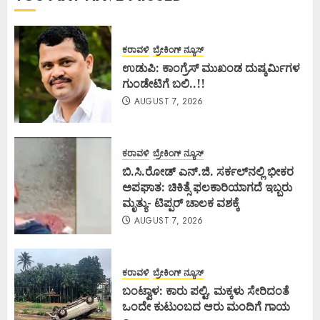
ಕರಾವಳಿ
ಬ್ರೇಕಿಂಗ್ ನ್ಯೂಸ್
ಉಡುಪಿ: ಕಾಂಗ್ರೆಸ್ ಮುಖಂಡ ದುಷ್ಕರ್ಮಿಗಳ
ಗುಂಡೇಟಿಗೆ ಬಲಿ..!!
AUGUST 7, 2026
ಕರಾವಳಿ
ಬ್ರೇಕಿಂಗ್ ನ್ಯೂಸ್
ಬಿ.ಸಿ.ರೋಡ್ ಎನ್.ಜಿ. ಸರ್ಕಲ್‌ನಲ್ಲಿ ಭೀಕರ
ಅಪಘಾತ: ಚಿಕಿತ್ಸೆ ಫಲಕಾರಿಯಾಗದೆ ಇಬ್ಬರು
ಮೃತ್ಯು- ಟಿಪ್ಪರ್ ಚಾಲಕ ವಶಕ್ಕೆ
AUGUST 7, 2026
ಕರಾವಳಿ
ಬ್ರೇಕಿಂಗ್ ನ್ಯೂಸ್
ಬಂಟ್ವಾಳ: ಕಾರು ಪಲ್ಟಿ, ಮಕ್ಕಳು ಸೇರಿದಂತೆ
ಒಂದೇ ಕುಟುಂಬದ ಆರು ಮಂದಿಗೆ ಗಾಯ