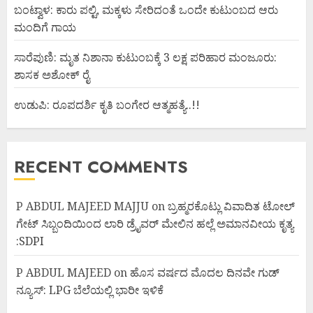
ಬಂಟ್ವಾಳ: ಕಾರು ಪಲ್ಟಿ, ಮಕ್ಕಳು ಸೇರಿದಂತೆ ಒಂದೇ ಕುಟುಂಬದ ಆರು
ಮಂದಿಗೆ ಗಾಯ
ಸಾರೆಪುಣಿ: ಮೃತ ನಿಶಾನಾ ಕುಟುಂಬಕ್ಕೆ 3 ಲಕ್ಷ ಪರಿಹಾರ ಮಂಜೂರು:
ಶಾಸಕ ಅಶೋಕ್ ರೈ
ಉಡುಪಿ: ರೂಪದರ್ಶಿ ಕೃತಿ ಬಂಗೇರ ಆತ್ಮಹತ್ಯೆ..!!
RECENT COMMENTS
P ABDUL MAJEED MAJJU
on
ಬ್ರಹ್ಮರಕೊಟ್ಲು ವಿವಾದಿತ ಟೋಲ್
ಗೇಟ್ ಸಿಬ್ಬಂದಿಯಿಂದ ಲಾರಿ ಡ್ರೈವರ್ ಮೇಲಿನ ಹಲ್ಲೆ ಅಮಾನವೀಯ ಕೃತ್ಯ
:SDPI
P ABDUL MAJEED
on
ಹೊಸ ವರ್ಷದ ಮೊದಲ ದಿನವೇ ಗುಡ್
ನ್ಯೂಸ್: LPG ಬೆಲೆಯಲ್ಲಿ ಭಾರೀ ಇಳಿಕೆ