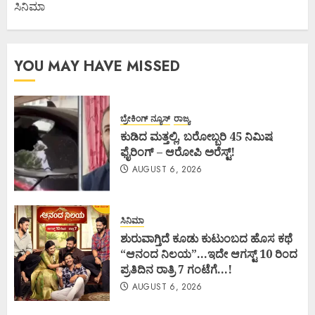
ಸಿನಿಮಾ
YOU MAY HAVE MISSED
ಬ್ರೇಕಿಂಗ್ ನ್ಯೂಸ್
ರಾಜ್ಯ
ಕುಡಿದ ಮತ್ತಲ್ಲಿ, ಬರೋಬ್ಬರಿ 45 ನಿಮಿಷ
ಫೈರಿಂಗ್ – ಆರೋಪಿ ಅರೆಸ್ಟ್!
AUGUST 6, 2026
ಸಿನಿಮಾ
ಶುರುವಾಗ್ತಿದೆ ಕೂಡು ಕುಟುಂಬದ ಹೊಸ ಕಥೆ
“ಆನಂದ ನಿಲಯ”…ಇದೇ ಆಗಸ್ಟ್ 10 ರಿಂದ
ಪ್ರತಿದಿನ ರಾತ್ರಿ 7 ಗಂಟೆಗೆ…!
AUGUST 6, 2026