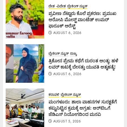
ದೇಶ -ವಿದೇಶ
ಬ್ರೇಕಿಂಗ್ ನ್ಯೂಸ್
ಪ್ರವೀಣ ನೆಟ್ಟಾರು ಕೊಲೆ ಪ್ರಕರಣ: ಪ್ರಮುಖ
ಆರೋಪಿ ಮೋಸ್ಟ್ ವಾಂಟೆಡ್ ಉಮರ್
ಫಾರೂಕ್ ಅರೆಸ್ಟ್
AUGUST 6, 2026
ಬ್ರೇಕಿಂಗ್ ನ್ಯೂಸ್
ರಾಜ್ಯ
ತ್ರಿಕೋನ ಪ್ರೇಮ ಕಥೆಗೆ ದುರಂತ ಅಂತ್ಯ: ಹಳೆ
ಲವರ್ ಕಾಟಕ್ಕೆ ಬೇಸತ್ತು ಯುವತಿ ಆತ್ಮಹತ್ಯೆ!
AUGUST 6, 2026
ಕರಾವಳಿ
ಬ್ರೇಕಿಂಗ್ ನ್ಯೂಸ್
ಮಂಗಳೂರು: ಶಾಲಾ ವಾಹನಗಳ ಸುರಕ್ಷತೆಗೆ
ಕಟ್ಟುನಿಟ್ಟಿನ ಕ್ರಮಕ್ಕೆ ಆಗ್ರಹ: ಆರ್‌ಟಿಒಗೆ
ಜೆಡಿಎಸ್ ನಿಯೋಗದಿಂದ ಮನವಿ
AUGUST 5, 2026