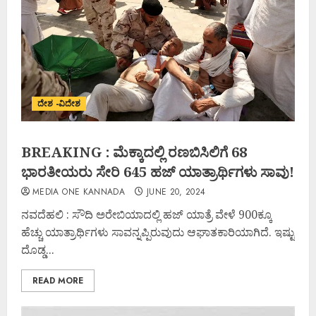
ದೇಶ -ವಿದೇಶ
BREAKING : ಮೆಕ್ಕಾದಲ್ಲಿ ರಣಬಿಸಿಲಿಗೆ 68
ಭಾರತೀಯರು ಸೇರಿ 645 ಹಜ್ ಯಾತ್ರಾರ್ಥಿಗಳು ಸಾವು!
MEDIA ONE KANNADA
JUNE 20, 2024
ನವದೆಹಲಿ : ಸೌದಿ ಅರೇಬಿಯಾದಲ್ಲಿ ಹಜ್ ಯಾತ್ರೆ ವೇಳೆ 900ಕ್ಕೂ
ಹೆಚ್ಚು ಯಾತ್ರಾರ್ಥಿಗಳು ಸಾವನ್ನಪ್ಪಿರುವುದು ಆಘಾತಕಾರಿಯಾಗಿದೆ. ಇಷ್ಟು
ದೊಡ್ಡ...
READ MORE