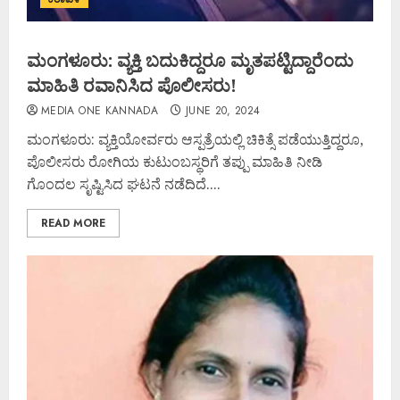
ಮಂಗಳೂರು: ವ್ಯಕ್ತಿ ಬದುಕಿದ್ದರೂ ಮೃತಪಟ್ಟಿದ್ದಾರೆಂದು
ಮಾಹಿತಿ ರವಾನಿಸಿದ ಪೊಲೀಸರು!
MEDIA ONE KANNADA
JUNE 20, 2024
ಮಂಗಳೂರು: ವ್ಯಕ್ತಿಯೋರ್ವರು ಆಸ್ಪತ್ರೆಯಲ್ಲಿ ಚಿಕಿತ್ಸೆ ಪಡೆಯುತ್ತಿದ್ದರೂ,
ಪೊಲೀಸರು ರೋಗಿಯ ಕುಟುಂಬಸ್ಥರಿಗೆ ತಪ್ಪು ಮಾಹಿತಿ ನೀಡಿ
ಗೊಂದಲ ಸೃಷ್ಟಿಸಿದ ಘಟನೆ ನಡೆದಿದೆ....
READ MORE