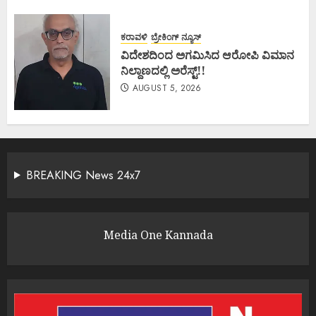
ಕರಾವಳಿ
ಬ್ರೇಕಿಂಗ್ ನ್ಯೂಸ್
ವಿದೇಶದಿಂದ ಅಗಮಿಸಿದ ಆರೋಪಿ ವಿಮಾನ
ನಿಲ್ದಾಣದಲ್ಲಿ ಅರೆಸ್ಟ್‌!!
AUGUST 5, 2026
BREAKING News 24x7
Media One Kannada