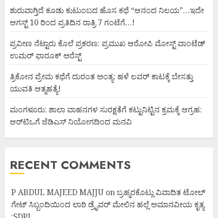
ಶುರುವಾಗ್ತಿದೆ ಕೂಡು ಕುಟುಂಬದ ಹೊಸ ಕಥೆ “ಆನಂದ ನಿಲಯ”…ಇದೇ
ಆಗಸ್ಟ್ 10 ರಿಂದ ಪ್ರತಿದಿನ ರಾತ್ರಿ 7 ಗಂಟೆಗೆ…!
ಪ್ರವೀಣ ನೆಟ್ಟಾರು ಕೊಲೆ ಪ್ರಕರಣ: ಪ್ರಮುಖ ಆರೋಪಿ ಮೋಸ್ಟ್ ವಾಂಟೆಡ್
ಉಮರ್ ಫಾರೂಕ್ ಅರೆಸ್ಟ್
ತ್ರಿಕೋನ ಪ್ರೇಮ ಕಥೆಗೆ ದುರಂತ ಅಂತ್ಯ: ಹಳೆ ಲವರ್ ಕಾಟಕ್ಕೆ ಬೇಸತ್ತು
ಯುವತಿ ಆತ್ಮಹತ್ಯೆ!
ಮಂಗಳೂರು: ಶಾಲಾ ವಾಹನಗಳ ಸುರಕ್ಷತೆಗೆ ಕಟ್ಟುನಿಟ್ಟಿನ ಕ್ರಮಕ್ಕೆ ಆಗ್ರಹ:
ಆರ್‌ಟಿಒಗೆ ಜೆಡಿಎಸ್ ನಿಯೋಗದಿಂದ ಮನವಿ
RECENT COMMENTS
P ABDUL MAJEED MAJJU
on
ಬ್ರಹ್ಮರಕೊಟ್ಲು ವಿವಾದಿತ ಟೋಲ್
ಗೇಟ್ ಸಿಬ್ಬಂದಿಯಿಂದ ಲಾರಿ ಡ್ರೈವರ್ ಮೇಲಿನ ಹಲ್ಲೆ ಅಮಾನವೀಯ ಕೃತ್ಯ
:SDPI