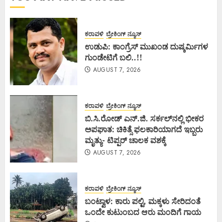
ಕರಾವಳಿ
ಬ್ರೇಕಿಂಗ್ ನ್ಯೂಸ್
ಉಡುಪಿ: ಕಾಂಗ್ರೆಸ್ ಮುಖಂಡ ದುಷ್ಕರ್ಮಿಗಳ
ಗುಂಡೇಟಿಗೆ ಬಲಿ..!!
AUGUST 7, 2026
ಕರಾವಳಿ
ಬ್ರೇಕಿಂಗ್ ನ್ಯೂಸ್
ಬಿ.ಸಿ.ರೋಡ್ ಎನ್.ಜಿ. ಸರ್ಕಲ್‌ನಲ್ಲಿ ಭೀಕರ
ಅಪಘಾತ: ಚಿಕಿತ್ಸೆ ಫಲಕಾರಿಯಾಗದೆ ಇಬ್ಬರು
ಮೃತ್ಯು- ಟಿಪ್ಪರ್ ಚಾಲಕ ವಶಕ್ಕೆ
AUGUST 7, 2026
ಕರಾವಳಿ
ಬ್ರೇಕಿಂಗ್ ನ್ಯೂಸ್
ಬಂಟ್ವಾಳ: ಕಾರು ಪಲ್ಟಿ, ಮಕ್ಕಳು ಸೇರಿದಂತೆ
ಒಂದೇ ಕುಟುಂಬದ ಆರು ಮಂದಿಗೆ ಗಾಯ