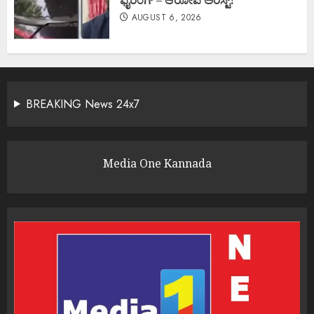
ಫೈರಿಂಗ್ – ಆರೋಪಿ ಅರೆಸ್ಟ್!
AUGUST 6, 2026
BREAKING News 24x7
Media One Kannada