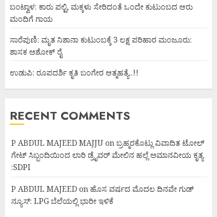
ಬಂಟ್ವಾಳ: ಕಾರು ಪಲ್ಟಿ, ಮಕ್ಕಳು ಸೇರಿದಂತೆ ಒಂದೇ ಕುಟುಂಬದ ಆರು
ಮಂದಿಗೆ ಗಾಯ
ಸಾರೆಪುಣಿ: ಮೃತ ನಿಶಾನಾ ಕುಟುಂಬಕ್ಕೆ 3 ಲಕ್ಷ ಪರಿಹಾರ ಮಂಜೂರು:
ಶಾಸಕ ಅಶೋಕ್ ರೈ
ಉಡುಪಿ: ರೂಪದರ್ಶಿ ಕೃತಿ ಬಂಗೇರ ಆತ್ಮಹತ್ಯೆ..!!
RECENT COMMENTS
P ABDUL MAJEED MAJJU
on
ಬ್ರಹ್ಮರಕೊಟ್ಲು ವಿವಾದಿತ ಟೋಲ್
ಗೇಟ್ ಸಿಬ್ಬಂದಿಯಿಂದ ಲಾರಿ ಡ್ರೈವರ್ ಮೇಲಿನ ಹಲ್ಲೆ ಅಮಾನವೀಯ ಕೃತ್ಯ
:SDPI
P ABDUL MAJEED
on
ಹೊಸ ವರ್ಷದ ಮೊದಲ ದಿನವೇ ಗುಡ್
ನ್ಯೂಸ್: LPG ಬೆಲೆಯಲ್ಲಿ ಭಾರೀ ಇಳಿಕೆ