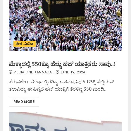
ದೇಶ -ವಿದೇಶ
ಮೆಕ್ಕಾದಲ್ಲಿ 550ಕ್ಕೂ ಹೆಚ್ಚು ಹಜ್‌ ಯಾತ್ರಿಕರು ಸಾವು..!
MEDIA ONE KANNADA
JUNE 19, 2024
ಜೆರುಸಲೇಂ: ಮೆಕ್ಕಾದಲ್ಲಿ ಗರಿಷ್ಠ ತಾಪಮಾನವು 50 ಡಿಗ್ರಿ ಸೆಲ್ಸಿಯಸ್​
ತಲುಪಿದ್ದು, ಈ ಹಿನ್ನಲೆ ಹಜ್ ಯಾತ್ರೆಗೆ ತೆರಳಿದ್ದ 550 ಮಂದಿ...
READ MORE