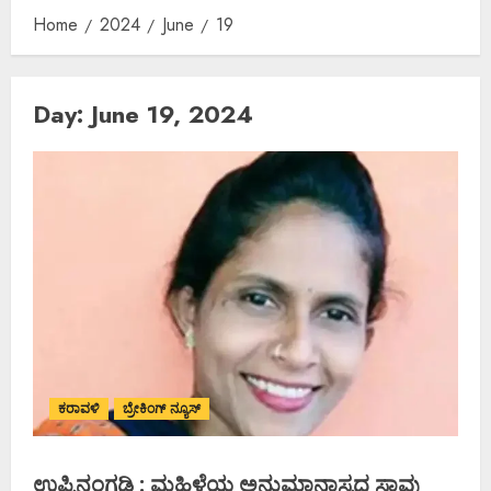
Home
2024
June
19
Day:
June 19, 2024
ಕರಾವಳಿ
ಬ್ರೇಕಿಂಗ್ ನ್ಯೂಸ್
ಉಪ್ಪಿನಂಗಡಿ : ಮಹಿಳೆಯ ಅನುಮಾನಾಸ್ಪದ ಸಾವು