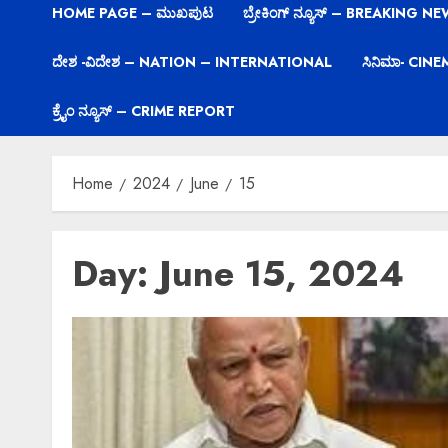
HOME PAGE – ಮುಖಪುಟ
ಬ್ರೇಕಿಂಗ್ ನ್ಯೂಸ್ – BREAKING N
ದೇಶ -ವಿದೇಶ – NATION – INTERNATIONAL
ಸಿನಿಮಾ- CIN
ಕ್ರೈಂ ನ್ಯೂಸ್ – CRIME REPORT
Home
2024
June
15
Day:
June 15, 2024