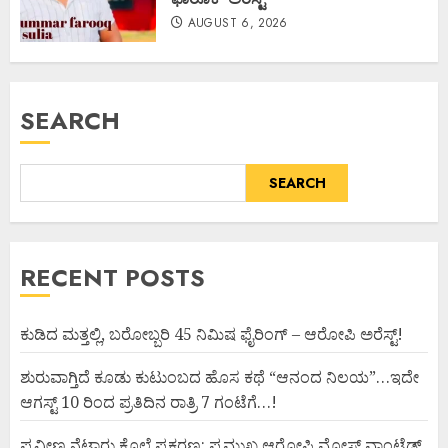
AUGUST 6, 2026
SEARCH
SEARCH
RECENT POSTS
ಕುಡಿದ ಮತ್ತಲ್ಲಿ, ಬರೋಬ್ಬರಿ 45 ನಿಮಿಷ ಫೈರಿಂಗ್ – ಆರೋಪಿ ಅರೆಸ್ಟ್!
ಶುರುವಾಗ್ತಿದೆ ಕೂಡು ಕುಟುಂಬದ ಹೊಸ ಕಥೆ “ಆನಂದ ನಿಲಯ”…ಇದೇ
ಆಗಸ್ಟ್ 10 ರಿಂದ ಪ್ರತಿದಿನ ರಾತ್ರಿ 7 ಗಂಟೆಗೆ…!
ಪ್ರವೀಣ ನೆಟ್ಟಾರು ಕೊಲೆ ಪ್ರಕರಣ: ಪ್ರಮುಖ ಆರೋಪಿ ಮೋಸ್ಟ್ ವಾಂಟೆಡ್