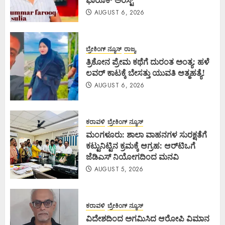
AUGUST 6, 2026
ಬ್ರೇಕಿಂಗ್ ನ್ಯೂಸ್
ರಾಜ್ಯ
ತ್ರಿಕೋನ ಪ್ರೇಮ ಕಥೆಗೆ ದುರಂತ ಅಂತ್ಯ: ಹಳೆ
ಲವರ್ ಕಾಟಕ್ಕೆ ಬೇಸತ್ತು ಯುವತಿ ಆತ್ಮಹತ್ಯೆ!
AUGUST 6, 2026
ಕರಾವಳಿ
ಬ್ರೇಕಿಂಗ್ ನ್ಯೂಸ್
ಮಂಗಳೂರು: ಶಾಲಾ ವಾಹನಗಳ ಸುರಕ್ಷತೆಗೆ
ಕಟ್ಟುನಿಟ್ಟಿನ ಕ್ರಮಕ್ಕೆ ಆಗ್ರಹ: ಆರ್‌ಟಿಒಗೆ
ಜೆಡಿಎಸ್ ನಿಯೋಗದಿಂದ ಮನವಿ
AUGUST 5, 2026
ಕರಾವಳಿ
ಬ್ರೇಕಿಂಗ್ ನ್ಯೂಸ್
ವಿದೇಶದಿಂದ ಅಗಮಿಸಿದ ಆರೋಪಿ ವಿಮಾನ