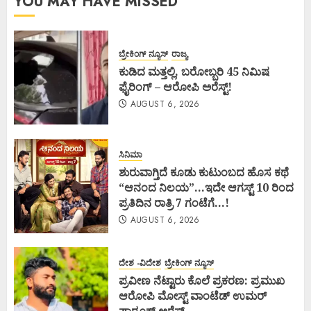
YOU MAY HAVE MISSED
ಬ್ರೇಕಿಂಗ್ ನ್ಯೂಸ್
ರಾಜ್ಯ
ಕುಡಿದ ಮತ್ತಲ್ಲಿ, ಬರೋಬ್ಬರಿ 45 ನಿಮಿಷ
ಫೈರಿಂಗ್ – ಆರೋಪಿ ಅರೆಸ್ಟ್!
AUGUST 6, 2026
ಸಿನಿಮಾ
ಶುರುವಾಗ್ತಿದೆ ಕೂಡು ಕುಟುಂಬದ ಹೊಸ ಕಥೆ
“ಆನಂದ ನಿಲಯ”…ಇದೇ ಆಗಸ್ಟ್ 10 ರಿಂದ
ಪ್ರತಿದಿನ ರಾತ್ರಿ 7 ಗಂಟೆಗೆ…!
AUGUST 6, 2026
ದೇಶ -ವಿದೇಶ
ಬ್ರೇಕಿಂಗ್ ನ್ಯೂಸ್
ಪ್ರವೀಣ ನೆಟ್ಟಾರು ಕೊಲೆ ಪ್ರಕರಣ: ಪ್ರಮುಖ
ಆರೋಪಿ ಮೋಸ್ಟ್ ವಾಂಟೆಡ್ ಉಮರ್
ಫಾರೂಕ್ ಅರೆಸ್ಟ್