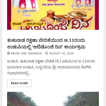
ಕರಾವಳಿ
ಬ್ರೇಕಿಂಗ್ ನ್ಯೂಸ್
ತುಳುನಾಡ ರಕ್ಷಣಾ ವೇದಿಕೆಯಿಂದ ಆ.11ರಂದು
ಉಡುಪಿಯಲ್ಲಿ ʻಆಟಿಡೊಂಜಿ ದಿನʼ ಕಾರ್ಯಕ್ರಮ
MEDIA ONE KANNADA
AUGUST 10, 2024
ಉಡುಪಿ: ತುಳುನಾಡ ರಕ್ಷಣಾ ವೇದಿಕೆ (ರಿ.) ವತಿಯಿಂದ ಆ.11ರಂದು
ಭಾನುವಾರ ಉಡುಪಿ, ಬನ್ನಂಜೆಯ ಶ್ರೀ ನಾರಾಯಣಗುರು ಶಿವಗಿರಿ
ಸಭಾಭವನದಲ್ಲಿ...
READ MORE