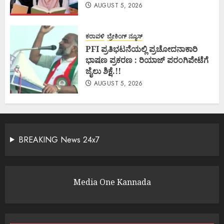
AUGUST 5, 2026
ಕರಾವಳಿ
ಬ್ರೇಕಿಂಗ್ ನ್ಯೂಸ್
PFI ಪ್ರತಿಭಟನೆಯಲ್ಲಿ ಪ್ರಚೋದನಾಕಾರಿ
ಭಾಷಣ ಪ್ರಕರಣ : ರಿಯಾಜ್ ಪರಂಗಿಪೇಟೆಗೆ
ಜೈಲು ಶಿಕ್ಷೆ.!!
AUGUST 5, 2026
BREAKING News 24x7
Media One Kannada