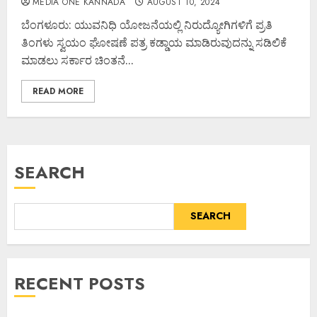
MEDIA ONE KANNADA
AUGUST 10, 2024
ಬೆಂಗಳೂರು: ಯುವನಿಧಿ ಯೋಜನೆಯಲ್ಲಿ ನಿರುದ್ಯೋಗಿಗಳಿಗೆ ಪ್ರತಿ
ತಿಂಗಳು ಸ್ವಯಂ ಘೋಷಣೆ ಪತ್ರ ಕಡ್ಡಾಯ ಮಾಡಿರುವುದನ್ನು ಸಡಿಲಿಕೆ
ಮಾಡಲು ಸರ್ಕಾರ ಚಿಂತನೆ...
READ MORE
SEARCH
SEARCH
RECENT POSTS