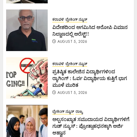
ಕರಾವಳಿ
ಬ್ರೇಕಿಂಗ್ ನ್ಯೂಸ್
ವಿದೇಶದಿಂದ ಅಗಮಿಸಿದ ಆರೋಪಿ ವಿಮಾನ
ನಿಲ್ದಾಣದಲ್ಲಿ ಅರೆಸ್ಟ್‌!!
AUGUST 5, 2026
ಕರಾವಳಿ
ಬ್ರೇಕಿಂಗ್ ನ್ಯೂಸ್
ಪ್ರತಿಷ್ಠಿತ ಕಾಲೇಜಿನ ವಿದ್ಯಾರ್ಥಿಗಳಿಂದ
ರ‍್ಯಾಗಿಂಗ್ : ಓರ್ವ ವಿದ್ಯಾರ್ಥಿಯ ಕುತ್ತಿಗೆ ಭಾಗ
ಮೂಳೆ ಮುರಿತ
AUGUST 5, 2026
ಬ್ರೇಕಿಂಗ್ ನ್ಯೂಸ್
ರಾಜ್ಯ
ಅಲ್ಪಸಂಖ್ಯಾತ ಸಮುದಾಯದ ವಿದ್ಯಾರ್ಥಿಗಳಿಗೆ
ಗುಡ್ ನ್ಯೂಸ್ : ಪ್ರೋತ್ಸಾಹಧನಕ್ಕಾಗಿ ಅರ್ಜಿ
ಆಹ್ವಾನ