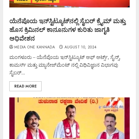
ಯೆನೆಪೊಯ ಇನ್‌ಸ್ಟಿಟ್ಯೂಟ್‌ನಲ್ಲಿ ಸೈಬರ್ ಕ್ರೈಮ್ ಮತ್ತು
ಹೊಸ ಕ್ರಿಮಿನಲ್ ಕಾನೂನುಗಳ ಕುರಿತು ಜಾಗೃತಿ
ಅಧಿವೇಶನ
MEDIA ONE KANNADA
AUGUST 10, 2024
ಮಂಗಳೂರು – ಯೆನೆಪೊಯ ಇನ್‌ಸ್ಟಿಟ್ಯೂಟ್ ಆಫ್ ಆರ್ಟ್ಸ್, ಸೈನ್ಸ್,
ಕಾಮರ್ಸ್ ಮತ್ತು ಮ್ಯಾನೇಜ್‌ಮೆಂಟ್ ನಲ್ಲಿ ವಿಧಿವಿಜ್ಞಾನ ವಿಭಾಗವು
ಸೈಬರ್...
READ MORE