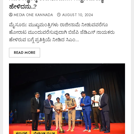
ಹೇಳಿದನು..?
MEDIA ONE KANNADA
AUGUST 10, 2024
ಮೈಸೂರು: ಮುಖ್ಯಮಂತ್ರಿಗಳು ರಾಜೀನಾಮೆ ನೀಡುವವರೆಗೂ
ಹೋರಾಟ ಮುಂದುವರೆಸುವುದಾಗಿ ಬಿಜೆಪಿ ಜೆಡಿಎಸ್ ನಾಯಕರು
ಹೇಳಿರುವ ಬಗ್ಗೆ ಪ್ರತಿಕ್ರಿಯೆ ನೀಡಿದ ಸಿಎಂ...
READ MORE
ಕರಾವಳಿ
ಬ್ರೇಕಿಂಗ್ ನ್ಯೂಸ್