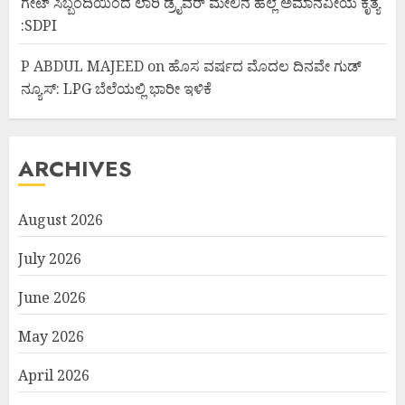
ಗೇಟ್ ಸಿಬ್ಬಂದಿಯಿಂದ ಲಾರಿ ಡ್ರೈವರ್ ಮೇಲಿನ ಹಲ್ಲೆ ಅಮಾನವೀಯ ಕೃತ್ಯ
:SDPI
P ABDUL MAJEED
on
ಹೊಸ ವರ್ಷದ ಮೊದಲ ದಿನವೇ ಗುಡ್
ನ್ಯೂಸ್: LPG ಬೆಲೆಯಲ್ಲಿ ಭಾರೀ ಇಳಿಕೆ
ARCHIVES
August 2026
July 2026
June 2026
May 2026
April 2026