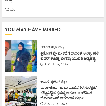
ಸಿನಿಮಾ
YOU MAY HAVE MISSED
ಬ್ರೇಕಿಂಗ್ ನ್ಯೂಸ್
ರಾಜ್ಯ
ತ್ರಿಕೋನ ಪ್ರೇಮ ಕಥೆಗೆ ದುರಂತ ಅಂತ್ಯ: ಹಳೆ
ಲವರ್ ಕಾಟಕ್ಕೆ ಬೇಸತ್ತು ಯುವತಿ ಆತ್ಮಹತ್ಯೆ!
AUGUST 6, 2026
ಕರಾವಳಿ
ಬ್ರೇಕಿಂಗ್ ನ್ಯೂಸ್
ಮಂಗಳೂರು: ಶಾಲಾ ವಾಹನಗಳ ಸುರಕ್ಷತೆಗೆ
ಕಟ್ಟುನಿಟ್ಟಿನ ಕ್ರಮಕ್ಕೆ ಆಗ್ರಹ: ಆರ್‌ಟಿಒಗೆ
ಜೆಡಿಎಸ್ ನಿಯೋಗದಿಂದ ಮನವಿ
AUGUST 5, 2026