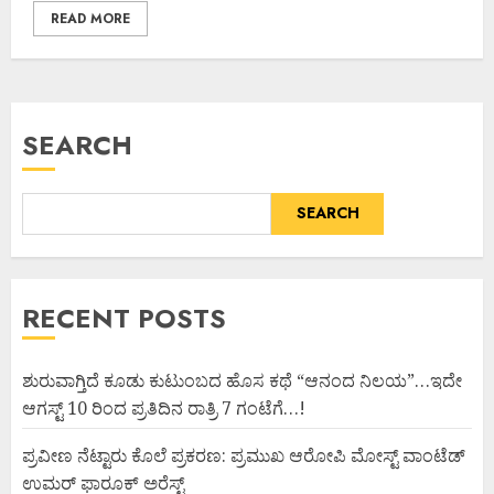
READ MORE
SEARCH
SEARCH
RECENT POSTS
ಶುರುವಾಗ್ತಿದೆ ಕೂಡು ಕುಟುಂಬದ ಹೊಸ ಕಥೆ “ಆನಂದ ನಿಲಯ”…ಇದೇ
ಆಗಸ್ಟ್ 10 ರಿಂದ ಪ್ರತಿದಿನ ರಾತ್ರಿ 7 ಗಂಟೆಗೆ…!
ಪ್ರವೀಣ ನೆಟ್ಟಾರು ಕೊಲೆ ಪ್ರಕರಣ: ಪ್ರಮುಖ ಆರೋಪಿ ಮೋಸ್ಟ್ ವಾಂಟೆಡ್
ಉಮರ್ ಫಾರೂಕ್ ಅರೆಸ್ಟ್