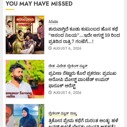
YOU MAY HAVE MISSED
ಸಿನಿಮಾ
ಶುರುವಾಗ್ತಿದೆ ಕೂಡು ಕುಟುಂಬದ ಹೊಸ ಕಥೆ
“ಆನಂದ ನಿಲಯ”…ಇದೇ ಆಗಸ್ಟ್ 10 ರಿಂದ
ಪ್ರತಿದಿನ ರಾತ್ರಿ 7 ಗಂಟೆಗೆ…!
AUGUST 6, 2026
ದೇಶ -ವಿದೇಶ
ಬ್ರೇಕಿಂಗ್ ನ್ಯೂಸ್
ಪ್ರವೀಣ ನೆಟ್ಟಾರು ಕೊಲೆ ಪ್ರಕರಣ: ಪ್ರಮುಖ
ಆರೋಪಿ ಮೋಸ್ಟ್ ವಾಂಟೆಡ್ ಉಮರ್
ಫಾರೂಕ್ ಅರೆಸ್ಟ್
AUGUST 6, 2026
ಬ್ರೇಕಿಂಗ್ ನ್ಯೂಸ್
ರಾಜ್ಯ
ತ್ರಿಕೋನ ಪ್ರೇಮ ಕಥೆಗೆ ದುರಂತ ಅಂತ್ಯ: ಹಳೆ
ಲವರ್ ಕಾಟಕ್ಕೆ ಬೇಸತ್ತು ಯುವತಿ ಆತ್ಮಹತ್ಯೆ!