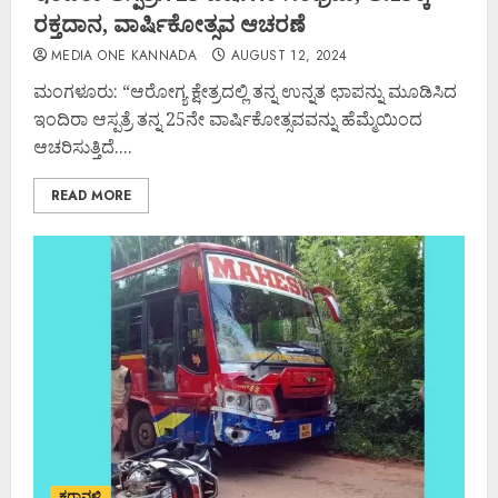
ರಕ್ತದಾನ, ವಾರ್ಷಿಕೋತ್ಸವ ಆಚರಣೆ
MEDIA ONE KANNADA
AUGUST 12, 2024
ಮಂಗಳೂರು: “ಆರೋಗ್ಯ ಕ್ಷೇತ್ರದಲ್ಲಿ ತನ್ನ ಉನ್ನತ ಛಾಪನ್ನು ಮೂಡಿಸಿದ
ಇಂದಿರಾ ಆಸ್ಪತ್ರೆ ತನ್ನ 25ನೇ ವಾರ್ಷಿಕೋತ್ಸವವನ್ನು ಹೆಮ್ಮೆಯಿಂದ
ಆಚರಿಸುತ್ತಿದೆ....
READ MORE
ಕರಾವಳಿ