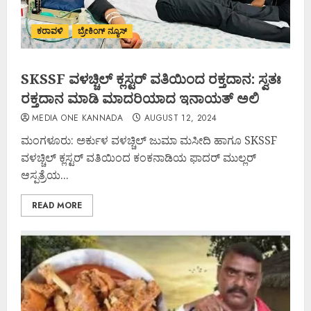
ಕರಾವಳಿ
ಬ್ರೇಕಿಂಗ್ ನ್ಯೂಸ್
SKSSF ವಳಚ್ಚಿಲ್ ಕ್ಲಸ್ಟರ್ ವತಿಯಿಂದ ರಕ್ತದಾನ: ಸ್ವತಃ
ರಕ್ತದಾನ ಮಾಡಿ ಮಾದರಿಯಾದ ಇನಾಯತ್ ಅಲಿ
MEDIA ONE KANNADA
AUGUST 12, 2024
ಮಂಗಳೂರು: ಅರ್ಕುಳ ವಳಚ್ಚಿಲ್ ಜುಮಾ ಮಸೀದಿ ಹಾಗೂ SKSSF
ವಳಚ್ಚಿಲ್ ಕ್ಲಸ್ಟರ್ ವತಿಯಿಂದ ಕಂಕನಾಡಿಯ ಫಾದರ್ ಮುಲ್ಲರ್
ಆಸ್ಪತ್ರೆಯ...
READ MORE