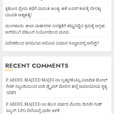
ತ್ರಿಕೋನ ಪ್ರೇಮ ಕಥೆಗೆ ದುರಂತ ಅಂತ್ಯ: ಹಳೆ ಲವರ್ ಕಾಟಕ್ಕೆ ಬೇಸತ್ತು
ಯುವತಿ ಆತ್ಮಹತ್ಯೆ!
ಮಂಗಳೂರು: ಶಾಲಾ ವಾಹನಗಳ ಸುರಕ್ಷತೆಗೆ ಕಟ್ಟುನಿಟ್ಟಿನ ಕ್ರಮಕ್ಕೆ ಆಗ್ರಹ:
ಆರ್‌ಟಿಒಗೆ ಜೆಡಿಎಸ್ ನಿಯೋಗದಿಂದ ಮನವಿ
ವಿದೇಶದಿಂದ ಅಗಮಿಸಿದ ಆರೋಪಿ ವಿಮಾನ ನಿಲ್ದಾಣದಲ್ಲಿ ಅರೆಸ್ಟ್‌!!
RECENT COMMENTS
P ABDUL MAJEED MAJJU
on
ಬ್ರಹ್ಮರಕೊಟ್ಲು ವಿವಾದಿತ ಟೋಲ್
ಗೇಟ್ ಸಿಬ್ಬಂದಿಯಿಂದ ಲಾರಿ ಡ್ರೈವರ್ ಮೇಲಿನ ಹಲ್ಲೆ ಅಮಾನವೀಯ ಕೃತ್ಯ
:SDPI
P ABDUL MAJEED
on
ಹೊಸ ವರ್ಷದ ಮೊದಲ ದಿನವೇ ಗುಡ್
ನ್ಯೂಸ್: LPG ಬೆಲೆಯಲ್ಲಿ ಭಾರೀ ಇಳಿಕೆ