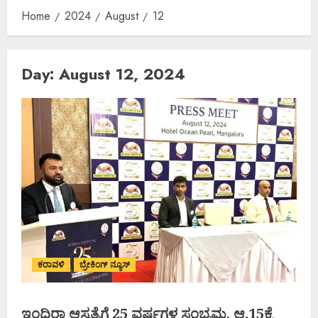
Home
2024
August
12
Day:
August 12, 2024
ಕರಾವಳಿ
ಬ್ರೇಕಿಂಗ್ ನ್ಯೂಸ್
ಇಂದಿರಾ ಆಸ್ಪತ್ರೆಗೆ 25 ವರ್ಷಗಳ ಸಂಭ್ರಮ, ಆ.15ಕ್ಕೆ