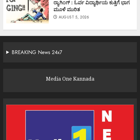
ರ‍್ಯಾಗಿಂಗ್ : ಓರ್ವ ವಿದ್ಯಾರ್ಥಿಯ ಕುತ್ತಿಗೆ ಭಾಗ
ಮೂಳೆ ಮುರಿತ
AUGUST 5, 2026
BREAKING News 24x7
Media One Kannada