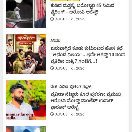
ಕುಡಿದ ಮತ್ತಲ್ಲಿ, ಬರೋಬ್ಬರಿ 45 ನಿಮಿಷ
ಫೈರಿಂಗ್ – ಆರೋಪಿ ಅರೆಸ್ಟ್!
AUGUST 6, 2026
ಸಿನಿಮಾ
ಶುರುವಾಗ್ತಿದೆ ಕೂಡು ಕುಟುಂಬದ ಹೊಸ ಕಥೆ
“ಆನಂದ ನಿಲಯ”…ಇದೇ ಆಗಸ್ಟ್ 10 ರಿಂದ
ಪ್ರತಿದಿನ ರಾತ್ರಿ 7 ಗಂಟೆಗೆ…!
AUGUST 6, 2026
ದೇಶ -ವಿದೇಶ
ಬ್ರೇಕಿಂಗ್ ನ್ಯೂಸ್
ಪ್ರವೀಣ ನೆಟ್ಟಾರು ಕೊಲೆ ಪ್ರಕರಣ: ಪ್ರಮುಖ
ಆರೋಪಿ ಮೋಸ್ಟ್ ವಾಂಟೆಡ್ ಉಮರ್
ಫಾರೂಕ್ ಅರೆಸ್ಟ್
AUGUST 6, 2026