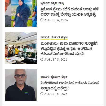
ಬ್ರೇಕಿಂಗ್ ನ್ಯೂಸ್
ರಾಜ್ಯ
ತ್ರಿಕೋನ ಪ್ರೇಮ ಕಥೆಗೆ ದುರಂತ ಅಂತ್ಯ: ಹಳೆ
ಲವರ್ ಕಾಟಕ್ಕೆ ಬೇಸತ್ತು ಯುವತಿ ಆತ್ಮಹತ್ಯೆ!
AUGUST 6, 2026
ಕರಾವಳಿ
ಬ್ರೇಕಿಂಗ್ ನ್ಯೂಸ್
ಮಂಗಳೂರು: ಶಾಲಾ ವಾಹನಗಳ ಸುರಕ್ಷತೆಗೆ
ಕಟ್ಟುನಿಟ್ಟಿನ ಕ್ರಮಕ್ಕೆ ಆಗ್ರಹ: ಆರ್‌ಟಿಒಗೆ
ಜೆಡಿಎಸ್ ನಿಯೋಗದಿಂದ ಮನವಿ
AUGUST 5, 2026
ಕರಾವಳಿ
ಬ್ರೇಕಿಂಗ್ ನ್ಯೂಸ್
ವಿದೇಶದಿಂದ ಅಗಮಿಸಿದ ಆರೋಪಿ ವಿಮಾನ
ನಿಲ್ದಾಣದಲ್ಲಿ ಅರೆಸ್ಟ್‌!!
AUGUST 5, 2026