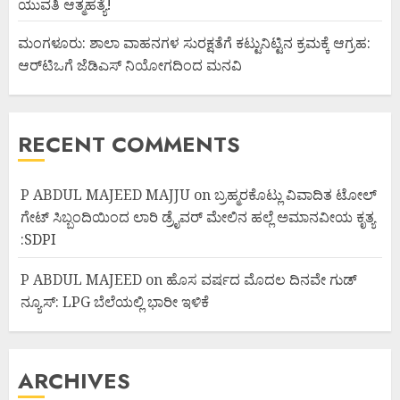
ಯುವತಿ ಆತ್ಮಹತ್ಯೆ!
ಮಂಗಳೂರು: ಶಾಲಾ ವಾಹನಗಳ ಸುರಕ್ಷತೆಗೆ ಕಟ್ಟುನಿಟ್ಟಿನ ಕ್ರಮಕ್ಕೆ ಆಗ್ರಹ:
ಆರ್‌ಟಿಒಗೆ ಜೆಡಿಎಸ್ ನಿಯೋಗದಿಂದ ಮನವಿ
RECENT COMMENTS
P ABDUL MAJEED MAJJU
on
ಬ್ರಹ್ಮರಕೊಟ್ಲು ವಿವಾದಿತ ಟೋಲ್
ಗೇಟ್ ಸಿಬ್ಬಂದಿಯಿಂದ ಲಾರಿ ಡ್ರೈವರ್ ಮೇಲಿನ ಹಲ್ಲೆ ಅಮಾನವೀಯ ಕೃತ್ಯ
:SDPI
P ABDUL MAJEED
on
ಹೊಸ ವರ್ಷದ ಮೊದಲ ದಿನವೇ ಗುಡ್
ನ್ಯೂಸ್: LPG ಬೆಲೆಯಲ್ಲಿ ಭಾರೀ ಇಳಿಕೆ
ARCHIVES