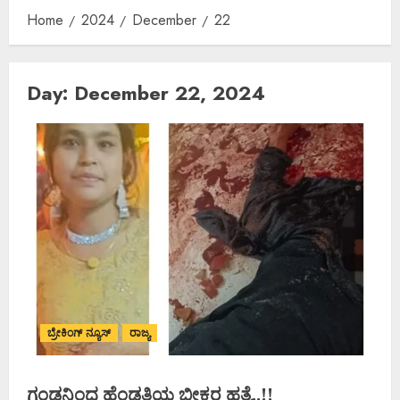
Home
2024
December
22
Day:
December 22, 2024
ಬ್ರೇಕಿಂಗ್ ನ್ಯೂಸ್
ರಾಜ್ಯ
ಗಂಡನಿಂದ ಹೆಂಡತಿಯ ಭೀಕರ ಹತ್ಯೆ..!!