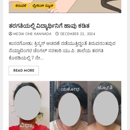
ಕರಾವಳಿ
ಬ್ರೇಕಿಂಗ್ ನ್ಯೂಸ್
ತರಗತಿಯಲ್ಲಿ ವಿದ್ಯಾರ್ಥಿನಿಗೆ ಹಾವು ಕಡಿತ
MEDIA ONE KANNADA
DECEMBER 22, 2024
ಕಾಸರಗೋಡು: ಕ್ರಿಸ್ಮಸ್‌ ಆಚರಣೆ ನಡೆಯುತ್ತಿದ್ದಂತೆ ತಿರುವನಂತಪುರ
ನೆಯ್ನಾಟಿಂಗರ ಚೆಂಗಲ್‌ ಸರಕಾರಿ ಯು.ಪಿ. ಶಾಲೆಯ ತರಗತಿ
ಕೊಠಡಿಯಲ್ಲಿ 7 ನೇ...
READ MORE