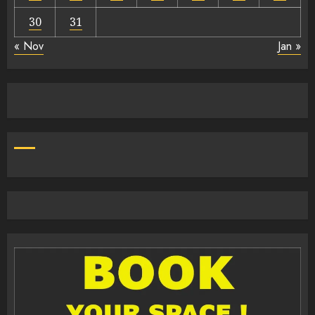
30
31
« Nov
Jan »