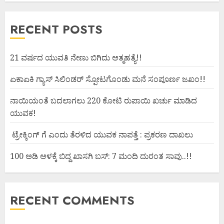
RECENT POSTS
21 ವರ್ಷದ ಯುವತಿ ನೇಣು ಬಿಗಿದು ಆತ್ಮಹತ್ಯೆ!!
ಏಕಾಏಕಿ ಗ್ಯಾಸ್ ಸಿಲಿಂಡರ್ ಸ್ಪೋಟಗೊಂಡು ಮನೆ ಸಂಪೂರ್ಣ ಜಖಂ!!
ನಾಯಿಯಂತೆ ಬದಲಾಗಲು 220 ಕೋಟಿ ರುಪಾಯಿ ಖರ್ಚು ಮಾಡಿದ
ಯುವಕ!
ಟ್ರೇಕ್ಕಿಂಗ್ ಗೆ ಎಂದು ತೆರಳಿದ ಯುವಕ ನಾಪತ್ತೆ : ಪ್ರಕರಣ ದಾಖಲು
100 ಅಡಿ ಆಳಕ್ಕೆ ಬಿದ್ದ ಖಾಸಗಿ ಬಸ್: 7 ಮಂದಿ ದುರಂತ ಸಾವು..!!
RECENT COMMENTS