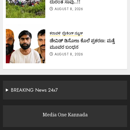
ದುರಂತ ಸಾವು..!!
AUGUST 8, 2026
ಕರಾವಳಿ
ಬ್ರೇಕಿಂಗ್ ನ್ಯೂಸ್
ಡೇವಿಡ್ ಡಿಸೋಜ ಕೊಲೆ ಪ್ರಕರಣ: ಮತ್ತೆ
ಮೂವರ ಬಂಧನ
AUGUST 8, 2026
BREAKING News 24x7
Media One Kannada