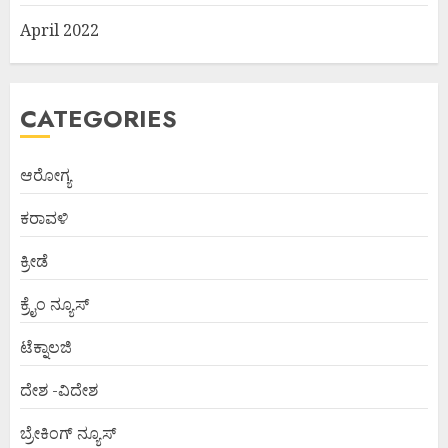
April 2022
CATEGORIES
ಆರೋಗ್ಯ
ಕರಾವಳಿ
ಕ್ರೀಡೆ
ಕ್ರೈಂ ನ್ಯೂಸ್
ಟೆಕ್ನಾಲಜಿ
ದೇಶ -ವಿದೇಶ
ಬ್ರೇಕಿಂಗ್ ನ್ಯೂಸ್