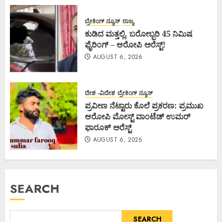
ಬ್ರೇಕಿಂಗ್ ನ್ಯೂಸ್
ರಾಜ್ಯ
ಕುಡಿದ ಮತ್ತಲ್ಲಿ, ಬರೋಬ್ಬರಿ 45 ನಿಮಿಷ
ಫೈರಿಂಗ್ – ಆರೋಪಿ ಅರೆಸ್ಟ್!
AUGUST 6, 2026
ದೇಶ -ವಿದೇಶ
ಬ್ರೇಕಿಂಗ್ ನ್ಯೂಸ್
ಪ್ರವೀಣ ನೆಟ್ಟಾರು ಕೊಲೆ ಪ್ರಕರಣ: ಪ್ರಮುಖ
ಆರೋಪಿ ಮೋಸ್ಟ್ ವಾಂಟೆಡ್ ಉಮರ್
ಫಾರೂಕ್ ಅರೆಸ್ಟ್
AUGUST 6, 2026
SEARCH
SEARCH