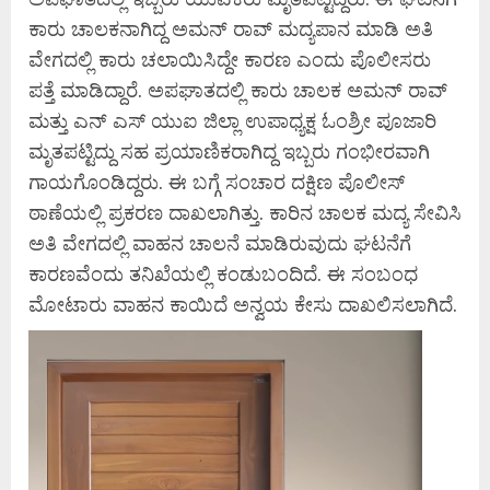
ಕಾರು ಚಾಲಕನಾಗಿದ್ದ ಅಮನ್ ರಾವ್ ಮದ್ಯಪಾನ ಮಾಡಿ ಅತಿ
ವೇಗದಲ್ಲಿ ಕಾರು ಚಲಾಯಿಸಿದ್ದೇ ಕಾರಣ ಎಂದು ಪೊಲೀಸರು
ಪತ್ತೆ ಮಾಡಿದ್ದಾರೆ. ಅಪಘಾತದಲ್ಲಿ ಕಾರು ಚಾಲಕ ಅಮನ್ ರಾವ್
ಮತ್ತು ಎನ್ ಎಸ್ ಯುಐ ಜಿಲ್ಲಾ ಉಪಾಧ್ಯಕ್ಷ ಓಂಶ್ರೀ ಪೂಜಾರಿ
ಮೃತಪಟ್ಟಿದ್ದು ಸಹ ಪ್ರಯಾಣಿಕರಾಗಿದ್ದ ಇಬ್ಬರು ಗಂಭೀರವಾಗಿ
ಗಾಯಗೊಂಡಿದ್ದರು. ಈ ಬಗ್ಗೆ ಸಂಚಾರ ದಕ್ಷಿಣ ಪೊಲೀಸ್
ಠಾಣೆಯಲ್ಲಿ ಪ್ರಕರಣ ದಾಖಲಾಗಿತ್ತು. ಕಾರಿನ ಚಾಲಕ ಮದ್ಯ ಸೇವಿಸಿ
ಅತಿ ವೇಗದಲ್ಲಿ ವಾಹನ ಚಾಲನೆ ಮಾಡಿರುವುದು ಘಟನೆಗೆ
ಕಾರಣವೆಂದು ತನಿಖೆಯಲ್ಲಿ ಕಂಡುಬಂದಿದೆ. ಈ ಸಂಬಂಧ
ಮೋಟಾರು ವಾಹನ ಕಾಯಿದೆ ಅನ್ವಯ ಕೇಸು ದಾಖಲಿಸಲಾಗಿದೆ.