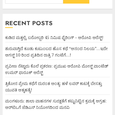
RECENT POSTS
ಕುಡಿದ ಮತ್ತಲ್ಲಿ, ಬರೋಬ್ಬರಿ 45 ನಿಮಿಷ ಫೈರಿಂಗ್ – ಆರೋಪಿ ಅರೆಸ್ಟ್!
ಶುರುವಾಗ್ತಿದೆ ಕೂಡು ಕುಟುಂಬದ ಹೊಸ ಕಥೆ “ಆನಂದ ನಿಲಯ”…ಇದೇ
ಆಗಸ್ಟ್ 10 ರಿಂದ ಪ್ರತಿದಿನ ರಾತ್ರಿ 7 ಗಂಟೆಗೆ…!
ಪ್ರವೀಣ ನೆಟ್ಟಾರು ಕೊಲೆ ಪ್ರಕರಣ: ಪ್ರಮುಖ ಆರೋಪಿ ಮೋಸ್ಟ್ ವಾಂಟೆಡ್
ಉಮರ್ ಫಾರೂಕ್ ಅರೆಸ್ಟ್
ತ್ರಿಕೋನ ಪ್ರೇಮ ಕಥೆಗೆ ದುರಂತ ಅಂತ್ಯ: ಹಳೆ ಲವರ್ ಕಾಟಕ್ಕೆ ಬೇಸತ್ತು
ಯುವತಿ ಆತ್ಮಹತ್ಯೆ!
ಮಂಗಳೂರು: ಶಾಲಾ ವಾಹನಗಳ ಸುರಕ್ಷತೆಗೆ ಕಟ್ಟುನಿಟ್ಟಿನ ಕ್ರಮಕ್ಕೆ ಆಗ್ರಹ:
ಆರ್‌ಟಿಒಗೆ ಜೆಡಿಎಸ್ ನಿಯೋಗದಿಂದ ಮನವಿ