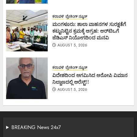
ಕರಾವಳಿ
ಬ್ರೇಕಿಂಗ್ ನ್ಯೂಸ್
ಮಂಗಳೂರು: ಶಾಲಾ ವಾಹನಗಳ ಸುರಕ್ಷತೆಗೆ
ಕಟ್ಟುನಿಟ್ಟಿನ ಕ್ರಮಕ್ಕೆ ಆಗ್ರಹ: ಆರ್‌ಟಿಒಗೆ
ಜೆಡಿಎಸ್ ನಿಯೋಗದಿಂದ ಮನವಿ
AUGUST 5, 2026
ಕರಾವಳಿ
ಬ್ರೇಕಿಂಗ್ ನ್ಯೂಸ್
ವಿದೇಶದಿಂದ ಅಗಮಿಸಿದ ಆರೋಪಿ ವಿಮಾನ
ನಿಲ್ದಾಣದಲ್ಲಿ ಅರೆಸ್ಟ್‌!!
AUGUST 5, 2026
BREAKING News 24x7