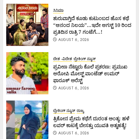
ಸಿನಿಮಾ
ಶುರುವಾಗ್ತಿದೆ ಕೂಡು ಕುಟುಂಬದ ಹೊಸ ಕಥೆ
“ಆನಂದ ನಿಲಯ”…ಇದೇ ಆಗಸ್ಟ್ 10 ರಿಂದ
ಪ್ರತಿದಿನ ರಾತ್ರಿ 7 ಗಂಟೆಗೆ…!
AUGUST 6, 2026
ದೇಶ -ವಿದೇಶ
ಬ್ರೇಕಿಂಗ್ ನ್ಯೂಸ್
ಪ್ರವೀಣ ನೆಟ್ಟಾರು ಕೊಲೆ ಪ್ರಕರಣ: ಪ್ರಮುಖ
ಆರೋಪಿ ಮೋಸ್ಟ್ ವಾಂಟೆಡ್ ಉಮರ್
ಫಾರೂಕ್ ಅರೆಸ್ಟ್
AUGUST 6, 2026
ಬ್ರೇಕಿಂಗ್ ನ್ಯೂಸ್
ರಾಜ್ಯ
ತ್ರಿಕೋನ ಪ್ರೇಮ ಕಥೆಗೆ ದುರಂತ ಅಂತ್ಯ: ಹಳೆ
ಲವರ್ ಕಾಟಕ್ಕೆ ಬೇಸತ್ತು ಯುವತಿ ಆತ್ಮಹತ್ಯೆ!
AUGUST 6, 2026