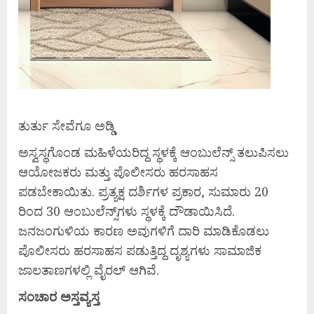
ತುರ್ತು ಸೇವೆಗೂ ಅಡ್ಡಿ
ಅಸ್ವಸ್ಥಗೊಂಡ ಮಹಿಳೆಯರಿದ್ದ ಸ್ಥಳಕ್ಕೆ ಆಂಬುಲೆನ್ಸ್ ತಲುಪಿಸಲು
ಆಯೋಜಕರು ಮತ್ತು ಪೊಲೀಸರು ಹರಸಾಹಸ
ಪಡಬೇಕಾಯಿತು. ಪ್ರತ್ಯಕ್ಷ ದರ್ಶಿಗಳ ಪ್ರಕಾರ, ಸುಮಾರು 20
ರಿಂದ 30 ಆಂಬುಲೆನ್ಸ್‌ಗಳು ಸ್ಥಳಕ್ಕೆ ದೌಡಾಯಿಸಿದೆ.
ಜನಜಂಗುಳಿಯ ಕಾರಣ ಅವುಗಳಿಗೆ ದಾರಿ ಮಾಡಿಕೊಡಲು
ಪೊಲೀಸರು ಹರಸಾಹಸ ಪಡುತ್ತಿದ್ದ ದೃಶ್ಯಗಳು ಸಾಮಾಜಿಕ
ಜಾಲತಾಣಗಳಲ್ಲಿ ವೈರಲ್ ಆಗಿವೆ.
ಸಂಚಾರ ಅಸ್ತವ್ಯಸ್ತ