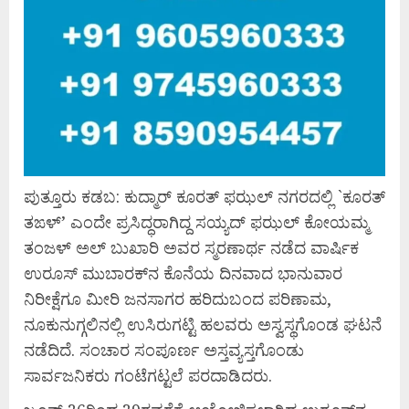
ಪುತ್ತೂರು ಕಡಬ: ಕುದ್ಮಾರ್ ಕೂರತ್ ಫಝಲ್ ನಗರದಲ್ಲಿ `ಕೂರತ್
ತಙಳ್’ ಎಂದೇ ಪ್ರಸಿದ್ಧರಾಗಿದ್ದ ಸಯ್ಯದ್ ಫಝಲ್ ಕೋಯಮ್ಮ
ತಂಜಳ್ ಅಲ್ ಬುಖಾರಿ ಅವರ ಸ್ಮರಣಾರ್ಥ ನಡೆದ ವಾರ್ಷಿಕ
ಉರೂಸ್ ಮುಬಾರಕ್‌ನ ಕೊನೆಯ ದಿನವಾದ ಭಾನುವಾರ
ನಿರೀಕ್ಷೆಗೂ ಮೀರಿ ಜನಸಾಗರ ಹರಿದುಬಂದ ಪರಿಣಾಮ,
ನೂಕುನುಗ್ಗಲಿನಲ್ಲಿ ಉಸಿರುಗಟ್ಟಿ ಹಲವರು ಅಸ್ವಸ್ಥಗೊಂಡ ಘಟನೆ
ನಡೆದಿದೆ. ಸಂಚಾರ ಸಂಪೂರ್ಣ ಅಸ್ತವ್ಯಸ್ತಗೊಂಡು
ಸಾರ್ವಜನಿಕರು ಗಂಟೆಗಟ್ಟಲೆ ಪರದಾಡಿದರು.