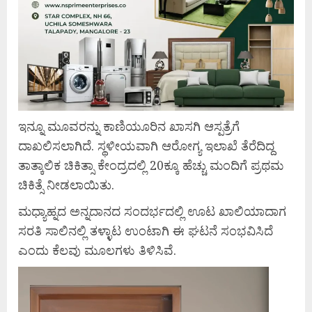
ಇನ್ನೂ ಮೂವರನ್ನು ಕಾಣಿಯೂರಿನ ಖಾಸಗಿ ಆಸ್ಪತ್ರೆಗೆ
ದಾಖಲಿಸಲಾಗಿದೆ. ಸ್ಥಳೀಯವಾಗಿ ಆರೋಗ್ಯ ಇಲಾಖೆ ತೆರೆದಿದ್ದ
ತಾತ್ಕಾಲಿಕ ಚಿಕಿತ್ಸಾ ಕೇಂದ್ರದಲ್ಲಿ 20ಕ್ಕೂ ಹೆಚ್ಚು ಮಂದಿಗೆ ಪ್ರಥಮ
ಚಿಕಿತ್ಸೆ ನೀಡಲಾಯಿತು.
ಮಧ್ಯಾಹ್ನದ ಅನ್ನದಾನದ ಸಂದರ್ಭದಲ್ಲಿ ಊಟ ಖಾಲಿಯಾದಾಗ
ಸರತಿ ಸಾಲಿನಲ್ಲಿ ತಳ್ಳಾಟ ಉಂಟಾಗಿ ಈ ಘಟನೆ ಸಂಭವಿಸಿದೆ
ಎಂದು ಕೆಲವು ಮೂಲಗಳು ತಿಳಿಸಿವೆ.