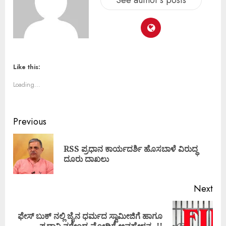
See author's posts
Like this:
Loading...
Previous
RSS ಪ್ರಧಾನ ಕಾರ್ಯದರ್ಶಿ ಹೊಸಬಾಳೆ ವಿರುದ್ಧ
ದೂರು ದಾಖಲು
Next
ಫೇಸ್ ಬುಕ್ ನಲ್ಲಿ ಜೈನ ಧರ್ಮದ ಸ್ವಾಮೀಜಿಗೆ ಹಾಗೂ
ಪ್ರಧಾನಿ ನರೇಂದ್ರ ಮೋದಿಗೆ ಅವಹೇಳನ..!!