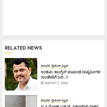
RELATED NEWS
ಕರಾವಳಿ
ಬ್ರೇಕಿಂಗ್ ನ್ಯೂಸ್
ಉಡುಪಿ: ಕಾಂಗ್ರೆಸ್ ಮುಖಂಡ ದುಷ್ಕರ್ಮಿಗಳ
ಗುಂಡೇಟಿಗೆ ಬಲಿ..!!
AUGUST 7, 2026
ಕರಾವಳಿ
ಬ್ರೇಕಿಂಗ್ ನ್ಯೂಸ್
ಬಿ.ಸಿ.ರೋಡ್ ಎನ್.ಜಿ. ಸರ್ಕಲ್‌ನಲ್ಲಿ ಭೀಕರ