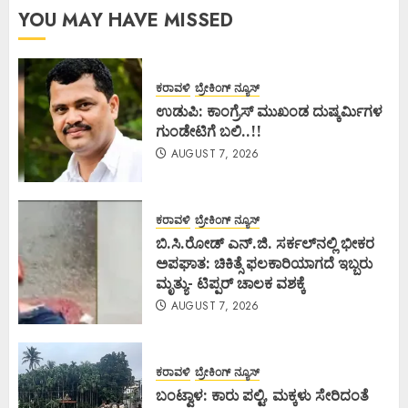
YOU MAY HAVE MISSED
ಕರಾವಳಿ
ಬ್ರೇಕಿಂಗ್ ನ್ಯೂಸ್
ಉಡುಪಿ: ಕಾಂಗ್ರೆಸ್ ಮುಖಂಡ ದುಷ್ಕರ್ಮಿಗಳ
ಗುಂಡೇಟಿಗೆ ಬಲಿ..!!
AUGUST 7, 2026
ಕರಾವಳಿ
ಬ್ರೇಕಿಂಗ್ ನ್ಯೂಸ್
ಬಿ.ಸಿ.ರೋಡ್ ಎನ್.ಜಿ. ಸರ್ಕಲ್‌ನಲ್ಲಿ ಭೀಕರ
ಅಪಘಾತ: ಚಿಕಿತ್ಸೆ ಫಲಕಾರಿಯಾಗದೆ ಇಬ್ಬರು
ಮೃತ್ಯು- ಟಿಪ್ಪರ್ ಚಾಲಕ ವಶಕ್ಕೆ
AUGUST 7, 2026
ಕರಾವಳಿ
ಬ್ರೇಕಿಂಗ್ ನ್ಯೂಸ್
ಬಂಟ್ವಾಳ: ಕಾರು ಪಲ್ಟಿ, ಮಕ್ಕಳು ಸೇರಿದಂತೆ