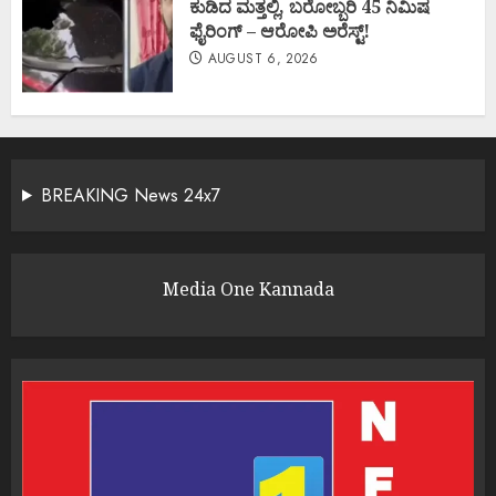
ಕುಡಿದ ಮತ್ತಲ್ಲಿ, ಬರೋಬ್ಬರಿ 45 ನಿಮಿಷ
ಫೈರಿಂಗ್ – ಆರೋಪಿ ಅರೆಸ್ಟ್!
AUGUST 6, 2026
BREAKING News 24x7
Media One Kannada