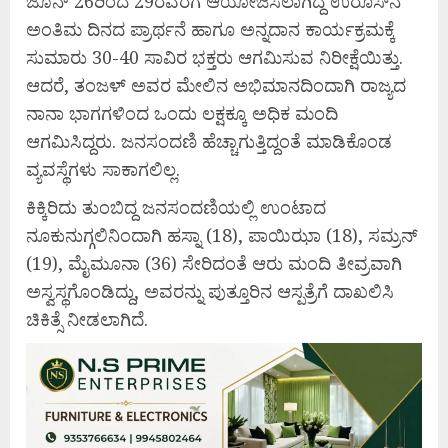
ಜೂನ್ 26ರಿಂದ 29ರವರೆಗೆ ಆಯೋಜಿಸಲಾಗಿದ್ದ ಉರೂಸ್‌ನ
ಅಂತಿಮ ದಿನದ ಪ್ರಾರ್ಥನೆ ಹಾಗೂ ಅನ್ನದಾನ ಕಾರ್ಯಕ್ರಮಕ್ಕೆ
ಸುಮಾರು 30-40 ಸಾವಿರ ಭಕ್ತರು ಆಗಮಿಸುವ ನಿರೀಕ್ಷೆಯಿತ್ತು.
ಆದರೆ, ತಂಜಳ್ ಅವರ ಮೇಲಿನ ಅಭಿಮಾನದಿಂದಾಗಿ ರಾಜ್ಯದ
ನಾನಾ ಭಾಗಗಳಿಂದ ಒಂದು ಲಕ್ಷಕ್ಕೂ ಅಧಿಕ ಮಂದಿ
ಆಗಮಿಸಿದ್ದರು. ಜನಸಂದಣಿ ಹೆಚ್ಚಾಗುತ್ತಿದ್ದಂತೆ ಮಾಡಿಕೊಂಡ
ವ್ಯವಸ್ಥೆಗಳು ಸಾಕಾಗಲಿಲ್ಲ.
ಕಿಕ್ಕಿರಿದು ತುಂಬಿದ್ದ ಜನಸಂದಣಿಯಲ್ಲಿ ಉಂಟಾದ
ನೂಕುನುಗ್ಗಲಿನಿಂದಾಗಿ ಹಸ್ನಾ (18), ಪಾಯಿಝಾ (18), ಸಮ್ರನ್
(19), ಮೈಮೂನಾ (36) ಸೇರಿದಂತೆ ಆರು ಮಂದಿ ತೀವ್ರವಾಗಿ
ಅಸ್ವಸ್ಥಗೊಂಡಿದ್ದು, ಅವರನ್ನು ಪುತ್ತೂರಿನ ಆಸ್ಪತ್ರೆಗೆ ದಾಖಲಿಸಿ
ಚಿಕಿತ್ಸೆ ನೀಡಲಾಗಿದೆ.