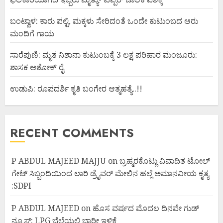
ಬಂಟ್ವಾಳ: ಕಾರು ಪಲ್ಟಿ, ಮಕ್ಕಳು ಸೇರಿದಂತೆ ಒಂದೇ ಕುಟುಂಬದ ಆರು
ಮಂದಿಗೆ ಗಾಯ
ಸಾರೆಪುಣಿ: ಮೃತ ನಿಶಾನಾ ಕುಟುಂಬಕ್ಕೆ 3 ಲಕ್ಷ ಪರಿಹಾರ ಮಂಜೂರು:
ಶಾಸಕ ಅಶೋಕ್ ರೈ
ಉಡುಪಿ: ರೂಪದರ್ಶಿ ಕೃತಿ ಬಂಗೇರ ಆತ್ಮಹತ್ಯೆ..!!
RECENT COMMENTS
P ABDUL MAJEED MAJJU
on
ಬ್ರಹ್ಮರಕೊಟ್ಲು ವಿವಾದಿತ ಟೋಲ್
ಗೇಟ್ ಸಿಬ್ಬಂದಿಯಿಂದ ಲಾರಿ ಡ್ರೈವರ್ ಮೇಲಿನ ಹಲ್ಲೆ ಅಮಾನವೀಯ ಕೃತ್ಯ
:SDPI
P ABDUL MAJEED
on
ಹೊಸ ವರ್ಷದ ಮೊದಲ ದಿನವೇ ಗುಡ್
ನ್ಯೂಸ್: LPG ಬೆಲೆಯಲ್ಲಿ ಭಾರೀ ಇಳಿಕೆ