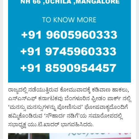
ರಾಜ್ಯದಲ್ಲಿ ನಡೆಯುತ್ತಿರುವ ಕೋಮುವಾದಕ್ಕೆ ಕಡಿವಾಣ ಹಾಕಲು,
ಎಸ್‌ಎಸ್‌ಎಫ್ ಕರ್ನಾಟಕವು ಬೆಂಗಳೂರಿನ ಫ್ರೀಡಂ ಪಾರ್ಕ್ ನಲ್ಲಿ
‘ಮನಸ್ಸು ಮನಸ್ಸುಗಳನ್ನು ಪೋಣಿಸುವ’ ಘೋಷವಾಕ್ಯದೊಂದಿಗೆ
ಹಮ್ಮಿಕೊಂಡಿರುವ ‘ಸೌಹಾರ್ದ ನಡಿಗೆ’ಯ ಸಮಾರೋಪದಲ್ಲಿ
ಸಭಾಧ್ಯಕ್ಷ ಯು.ಟಿ.ಖಾದರ್ ಭಾಗವಹಿಸಿದರು.