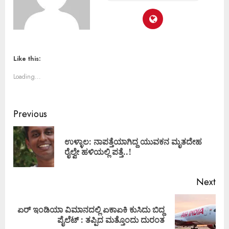
Like this:
Loading...
Previous
ಉಳ್ಳಾಲ: ನಾಪತ್ತೆಯಾಗಿದ್ದ ಯುವಕನ ಮೃತದೇಹ
ರೈಲ್ವೇ ಹಳಿಯಲ್ಲಿ ಪತ್ತೆ..!
Next
ಏರ್ ಇಂಡಿಯಾ ವಿಮಾನದಲ್ಲಿ ಏಕಾಏಕಿ ಕುಸಿದು ಬಿದ್ದ
ಪೈಲೆಟ್ : ತಪ್ಪಿದ ಮತ್ತೊಂದು ದುರಂತ