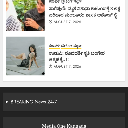
ಕರಾವಳಿ
ಬ್ರೇಕಿಂಗ್ ನ್ಯೂಸ್
ಸಾರೆಪುಣಿ: ಮೃತ ನಿಶಾನಾ ಕುಟುಂಬಕ್ಕೆ 3 ಲಕ್ಷ
ಪರಿಹಾರ ಮಂಜೂರು: ಶಾಸಕ ಅಶೋಕ್ ರೈ
AUGUST 7, 2026
ಕರಾವಳಿ
ಬ್ರೇಕಿಂಗ್ ನ್ಯೂಸ್
ಉಡುಪಿ: ರೂಪದರ್ಶಿ ಕೃತಿ ಬಂಗೇರ
ಆತ್ಮಹತ್ಯೆ..!!
AUGUST 7, 2026
BREAKING News 24x7
Media One Kannada