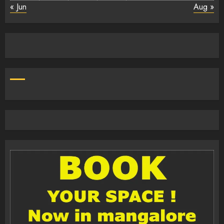
« Jun
Aug »