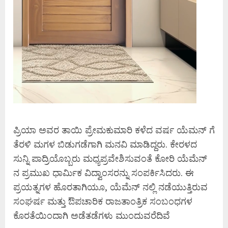
ಪ್ರಿಯಾ ಅವರ ತಾಯಿ ಪ್ರೇಮಕುಮಾರಿ ಕಳೆದ ವರ್ಷ ಯೆಮನ್ ಗೆ
ತೆರಳಿ ಮಗಳ ಬಿಡುಗಡೆಗಾಗಿ ಮನವಿ ಮಾಡಿದ್ದರು. ಕೇರಳದ
ಸುನ್ನಿ ಪಾದ್ರಿಯೊಬ್ಬರು ಮಧ್ಯಪ್ರವೇಶಿಸುವಂತೆ ಕೋರಿ ಯೆಮೆನ್
ನ ಪ್ರಮುಖ ಧಾರ್ಮಿಕ ವಿದ್ವಾಂಸರನ್ನು ಸಂಪರ್ಕಿಸಿದರು. ಈ
ಪ್ರಯತ್ನಗಳ ಹೊರತಾಗಿಯೂ, ಯೆಮೆನ್ ನಲ್ಲಿ ನಡೆಯುತ್ತಿರುವ
ಸಂಘರ್ಷ ಮತ್ತು ಔಪಚಾರಿಕ ರಾಜತಾಂತ್ರಿಕ ಸಂಬಂಧಗಳ
ಕೊರತೆಯಿಂದಾಗಿ ಅಡೆತಡೆಗಳು ಮುಂದುವರೆದಿವೆ