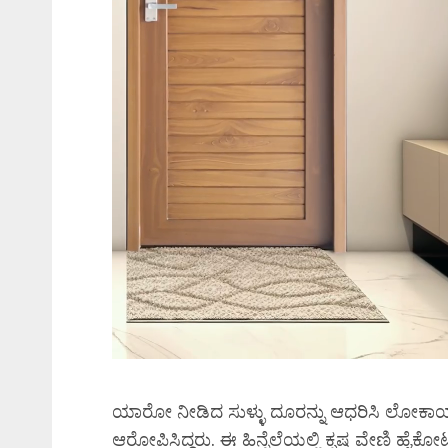
ಯಾರೋ ನೀಡಿದ ಸುಳ್ಳು ದೂರನ್ನು ಆಧರಿಸಿ ಲೋಕಾಯುಕ್ತ ದ
ಆರೋಪಿಸಿದ್ದರು. ಈ ಹಿನ್ನೆಲೆಯಲ್ಲಿ ಕೃಷ್ಣ ವೇಣಿ ಹೈಕೋರ್ಟ್‌