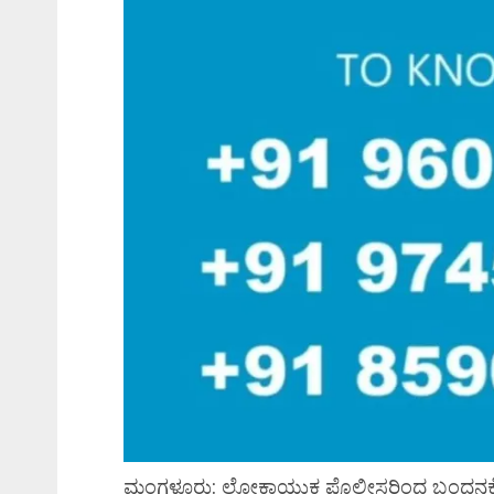
ಮಂಗಳೂರು: ಲೋಕಾಯುಕ್ತ ಪೊಲೀಸರಿಂದ ಬಂಧನಕ್ಕೊಳಗಾಗಿ