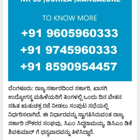
ಬೆಂಗಳೂರು: ರಾಜ್ಯ ಸರ್ಕಾರದಿಂದ ಸರ್ಕಾರಿ, ಖಾಸಗಿ
ಉದ್ಯೋಗಸ್ಥ ಮಹಿಳೆಯರಿಗೆ ತಿಂಗಳಲ್ಲಿ ಒಂದು ದಿನ ವೇತನ
ಸಹಿತ ಋತುಚಕ್ರ ರಜೆ ನೀಡಲು ಸಂಪುಟ ಸಭೆಯಲ್ಲಿ
ನಿರ್ಧರಿಸಲಾಗಿದೆ. ಈ ನಿರ್ಧಾರವನ್ನು ಸ್ವಾಗತಿಸಿರುವಂತ ರಾಜ್ಯ
ಸರ್ಕಾರಿ ನೌಕರರ ಸಂಘವು, ಸಿಎಂ ಸಿದ್ಧರಾಮಯ್ಯ, ಡಿಸಿಎಂ ಡಿಕೆ
ಶಿವಕುಮಾರ್ ಗೆ ಧನ್ಯವಾದವನ್ನು ತಿಳಿಸಿದ್ದಾರೆ.