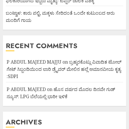
ಫಲಕಾರಿಯಾಗದೆ ಇಬ್ಬರು ಮೃತ್ಯು- ಟಿಪ್ಪರ್ ಚಾಲಕ ವಶಕ್ಕೆ
ಬಂಟ್ವಾಳ: ಕಾರು ಪಲ್ಟಿ, ಮಕ್ಕಳು ಸೇರಿದಂತೆ ಒಂದೇ ಕುಟುಂಬದ ಆರು
ಮಂದಿಗೆ ಗಾಯ
RECENT COMMENTS
P ABDUL MAJEED MAJJU
on
ಬ್ರಹ್ಮರಕೊಟ್ಲು ವಿವಾದಿತ ಟೋಲ್
ಗೇಟ್ ಸಿಬ್ಬಂದಿಯಿಂದ ಲಾರಿ ಡ್ರೈವರ್ ಮೇಲಿನ ಹಲ್ಲೆ ಅಮಾನವೀಯ ಕೃತ್ಯ
:SDPI
P ABDUL MAJEED
on
ಹೊಸ ವರ್ಷದ ಮೊದಲ ದಿನವೇ ಗುಡ್
ನ್ಯೂಸ್: LPG ಬೆಲೆಯಲ್ಲಿ ಭಾರೀ ಇಳಿಕೆ
ARCHIVES