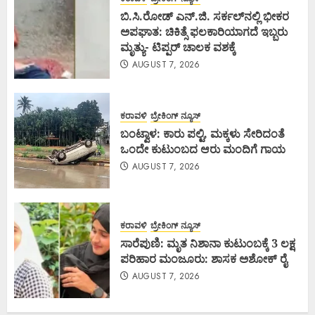
ಬಿ.ಸಿ.ರೋಡ್ ಎನ್.ಜಿ. ಸರ್ಕಲ್‌ನಲ್ಲಿ ಭೀಕರ
ಅಪಘಾತ: ಚಿಕಿತ್ಸೆ ಫಲಕಾರಿಯಾಗದೆ ಇಬ್ಬರು
ಮೃತ್ಯು- ಟಿಪ್ಪರ್ ಚಾಲಕ ವಶಕ್ಕೆ
AUGUST 7, 2026
ಕರಾವಳಿ
ಬ್ರೇಕಿಂಗ್ ನ್ಯೂಸ್
ಬಂಟ್ವಾಳ: ಕಾರು ಪಲ್ಟಿ, ಮಕ್ಕಳು ಸೇರಿದಂತೆ
ಒಂದೇ ಕುಟುಂಬದ ಆರು ಮಂದಿಗೆ ಗಾಯ
AUGUST 7, 2026
ಕರಾವಳಿ
ಬ್ರೇಕಿಂಗ್ ನ್ಯೂಸ್
ಸಾರೆಪುಣಿ: ಮೃತ ನಿಶಾನಾ ಕುಟುಂಬಕ್ಕೆ 3 ಲಕ್ಷ
ಪರಿಹಾರ ಮಂಜೂರು: ಶಾಸಕ ಅಶೋಕ್ ರೈ
AUGUST 7, 2026