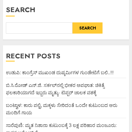
SEARCH
SEARCH
RECENT POSTS
ಉಡುಪಿ: ಕಾಂಗ್ರೆಸ್ ಮುಖಂಡ ದುಷ್ಕರ್ಮಿಗಳ ಗುಂಡೇಟಿಗೆ ಬಲಿ..!!
ಬಿ.ಸಿ.ರೋಡ್ ಎನ್.ಜಿ. ಸರ್ಕಲ್‌ನಲ್ಲಿ ಭೀಕರ ಅಪಘಾತ: ಚಿಕಿತ್ಸೆ
ಫಲಕಾರಿಯಾಗದೆ ಇಬ್ಬರು ಮೃತ್ಯು- ಟಿಪ್ಪರ್ ಚಾಲಕ ವಶಕ್ಕೆ
ಬಂಟ್ವಾಳ: ಕಾರು ಪಲ್ಟಿ, ಮಕ್ಕಳು ಸೇರಿದಂತೆ ಒಂದೇ ಕುಟುಂಬದ ಆರು
ಮಂದಿಗೆ ಗಾಯ
ಸಾರೆಪುಣಿ: ಮೃತ ನಿಶಾನಾ ಕುಟುಂಬಕ್ಕೆ 3 ಲಕ್ಷ ಪರಿಹಾರ ಮಂಜೂರು: