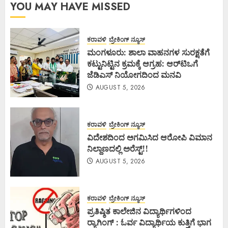
YOU MAY HAVE MISSED
ಕರಾವಳಿ
ಬ್ರೇಕಿಂಗ್ ನ್ಯೂಸ್
ಮಂಗಳೂರು: ಶಾಲಾ ವಾಹನಗಳ ಸುರಕ್ಷತೆಗೆ
ಕಟ್ಟುನಿಟ್ಟಿನ ಕ್ರಮಕ್ಕೆ ಆಗ್ರಹ: ಆರ್‌ಟಿಒಗೆ
ಜೆಡಿಎಸ್ ನಿಯೋಗದಿಂದ ಮನವಿ
AUGUST 5, 2026
ಕರಾವಳಿ
ಬ್ರೇಕಿಂಗ್ ನ್ಯೂಸ್
ವಿದೇಶದಿಂದ ಅಗಮಿಸಿದ ಆರೋಪಿ ವಿಮಾನ
ನಿಲ್ದಾಣದಲ್ಲಿ ಅರೆಸ್ಟ್‌!!
AUGUST 5, 2026
ಕರಾವಳಿ
ಬ್ರೇಕಿಂಗ್ ನ್ಯೂಸ್
ಪ್ರತಿಷ್ಠಿತ ಕಾಲೇಜಿನ ವಿದ್ಯಾರ್ಥಿಗಳಿಂದ
ರ‍್ಯಾಗಿಂಗ್ : ಓರ್ವ ವಿದ್ಯಾರ್ಥಿಯ ಕುತ್ತಿಗೆ ಭಾಗ