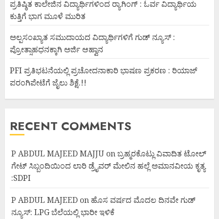
ಪ್ರತಿಷ್ಠಿತ ಕಾಲೇಜಿನ ವಿದ್ಯಾರ್ಥಿಗಳಿಂದ ರ‍್ಯಾಗಿಂಗ್ : ಓರ್ವ ವಿದ್ಯಾರ್ಥಿಯ
ಕುತ್ತಿಗೆ ಭಾಗ ಮೂಳೆ ಮುರಿತ
ಅಲ್ಪಸಂಖ್ಯಾತ ಸಮುದಾಯದ ವಿದ್ಯಾರ್ಥಿಗಳಿಗೆ ಗುಡ್ ನ್ಯೂಸ್ :
ಪ್ರೋತ್ಸಾಹಧನಕ್ಕಾಗಿ ಅರ್ಜಿ ಆಹ್ವಾನ
PFI ಪ್ರತಿಭಟನೆಯಲ್ಲಿ ಪ್ರಚೋದನಾಕಾರಿ ಭಾಷಣ ಪ್ರಕರಣ : ರಿಯಾಜ್
ಪರಂಗಿಪೇಟೆಗೆ ಜೈಲು ಶಿಕ್ಷೆ.!!
RECENT COMMENTS
P ABDUL MAJEED MAJJU
on
ಬ್ರಹ್ಮರಕೊಟ್ಲು ವಿವಾದಿತ ಟೋಲ್
ಗೇಟ್ ಸಿಬ್ಬಂದಿಯಿಂದ ಲಾರಿ ಡ್ರೈವರ್ ಮೇಲಿನ ಹಲ್ಲೆ ಅಮಾನವೀಯ ಕೃತ್ಯ
:SDPI
P ABDUL MAJEED
on
ಹೊಸ ವರ್ಷದ ಮೊದಲ ದಿನವೇ ಗುಡ್
ನ್ಯೂಸ್: LPG ಬೆಲೆಯಲ್ಲಿ ಭಾರೀ ಇಳಿಕೆ