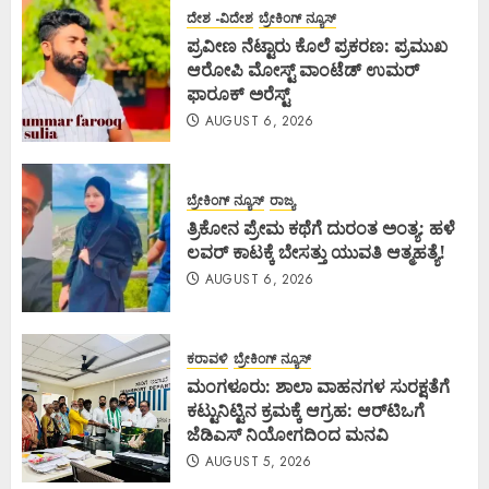
ದೇಶ -ವಿದೇಶ
ಬ್ರೇಕಿಂಗ್ ನ್ಯೂಸ್
ಪ್ರವೀಣ ನೆಟ್ಟಾರು ಕೊಲೆ ಪ್ರಕರಣ: ಪ್ರಮುಖ
ಆರೋಪಿ ಮೋಸ್ಟ್ ವಾಂಟೆಡ್ ಉಮರ್
ಫಾರೂಕ್ ಅರೆಸ್ಟ್
AUGUST 6, 2026
ಬ್ರೇಕಿಂಗ್ ನ್ಯೂಸ್
ರಾಜ್ಯ
ತ್ರಿಕೋನ ಪ್ರೇಮ ಕಥೆಗೆ ದುರಂತ ಅಂತ್ಯ: ಹಳೆ
ಲವರ್ ಕಾಟಕ್ಕೆ ಬೇಸತ್ತು ಯುವತಿ ಆತ್ಮಹತ್ಯೆ!
AUGUST 6, 2026
ಕರಾವಳಿ
ಬ್ರೇಕಿಂಗ್ ನ್ಯೂಸ್
ಮಂಗಳೂರು: ಶಾಲಾ ವಾಹನಗಳ ಸುರಕ್ಷತೆಗೆ
ಕಟ್ಟುನಿಟ್ಟಿನ ಕ್ರಮಕ್ಕೆ ಆಗ್ರಹ: ಆರ್‌ಟಿಒಗೆ
ಜೆಡಿಎಸ್ ನಿಯೋಗದಿಂದ ಮನವಿ
AUGUST 5, 2026