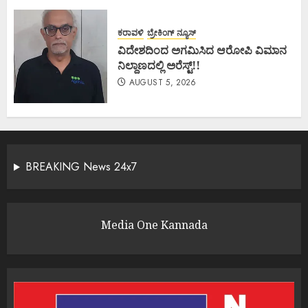
ಕರಾವಳಿ
ಬ್ರೇಕಿಂಗ್ ನ್ಯೂಸ್
ವಿದೇಶದಿಂದ ಅಗಮಿಸಿದ ಆರೋಪಿ ವಿಮಾನ
ನಿಲ್ದಾಣದಲ್ಲಿ ಅರೆಸ್ಟ್‌!!
AUGUST 5, 2026
BREAKING News 24x7
Media One Kannada