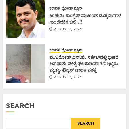
ಕರಾವಳಿ
ಬ್ರೇಕಿಂಗ್ ನ್ಯೂಸ್
ಉಡುಪಿ: ಕಾಂಗ್ರೆಸ್ ಮುಖಂಡ ದುಷ್ಕರ್ಮಿಗಳ
ಗುಂಡೇಟಿಗೆ ಬಲಿ..!!
AUGUST 7, 2026
ಕರಾವಳಿ
ಬ್ರೇಕಿಂಗ್ ನ್ಯೂಸ್
ಬಿ.ಸಿ.ರೋಡ್ ಎನ್.ಜಿ. ಸರ್ಕಲ್‌ನಲ್ಲಿ ಭೀಕರ
ಅಪಘಾತ: ಚಿಕಿತ್ಸೆ ಫಲಕಾರಿಯಾಗದೆ ಇಬ್ಬರು
ಮೃತ್ಯು- ಟಿಪ್ಪರ್ ಚಾಲಕ ವಶಕ್ಕೆ
AUGUST 7, 2026
SEARCH
SEARCH