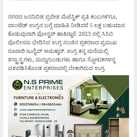
ನಗರದ ಜನನಿಬಿಡ ಪ್ರದೇಶ ಮೆಜೆಸ್ಟಿಕ್ ಪ್ರತಿ ಕಂಬಗಳಿಗೂ,
ವಾಂಟೆಡ್‌ ಉಗ್ರನ ಬಗ್ಗೆ ಮಾಹಿತಿ ನೀಡಿದರೆ 5 ಲಕ್ಷ ಬಹುಮಾನ
ಕೊಡುವುದಾಗಿ ಪೋಸ್ಟರ್ ಹಾಕಿದ್ದಾರೆ. 2023 ರಲ್ಲಿ ಸಿಸಿಬಿ
ಪೊಲೀಸರು ಭೇದಿಸಿದ ಉಗ್ರ ಸಂಚಿನ ಪ್ರಕರಣದ ಪ್ರಮುಖ
ರೂವಾರಿ ಜುನೈದ್ ಅಮಹ್ಮದ್. ಉಗ್ರ ತನ್ನ ಮನೆಯಲ್ಲಿ
ಶಸ್ತ್ರಾಸ್ತ್ರಗಳು, ಮದ್ದುಗುಂಡುಗಳು ಹಾಗೂ ಸ್ಫೋಟಕಗಳನ್ನ
ವಶಪಡಿಸಿಕೊಂಡ ಪ್ರಕರಣದಲ್ಲಿ ಬೇಕಾಗಿರುವ ಉಗ್ರ.