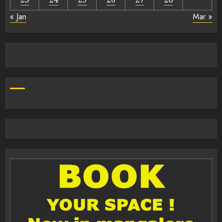
« Jan
Mar »