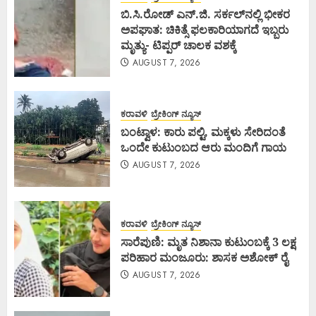
ಬಿ.ಸಿ.ರೋಡ್ ಎನ್.ಜಿ. ಸರ್ಕಲ್‌ನಲ್ಲಿ ಭೀಕರ
ಅಪಘಾತ: ಚಿಕಿತ್ಸೆ ಫಲಕಾರಿಯಾಗದೆ ಇಬ್ಬರು
ಮೃತ್ಯು- ಟಿಪ್ಪರ್ ಚಾಲಕ ವಶಕ್ಕೆ
AUGUST 7, 2026
ಕರಾವಳಿ
ಬ್ರೇಕಿಂಗ್ ನ್ಯೂಸ್
ಬಂಟ್ವಾಳ: ಕಾರು ಪಲ್ಟಿ, ಮಕ್ಕಳು ಸೇರಿದಂತೆ
ಒಂದೇ ಕುಟುಂಬದ ಆರು ಮಂದಿಗೆ ಗಾಯ
AUGUST 7, 2026
ಕರಾವಳಿ
ಬ್ರೇಕಿಂಗ್ ನ್ಯೂಸ್
ಸಾರೆಪುಣಿ: ಮೃತ ನಿಶಾನಾ ಕುಟುಂಬಕ್ಕೆ 3 ಲಕ್ಷ
ಪರಿಹಾರ ಮಂಜೂರು: ಶಾಸಕ ಅಶೋಕ್ ರೈ
AUGUST 7, 2026