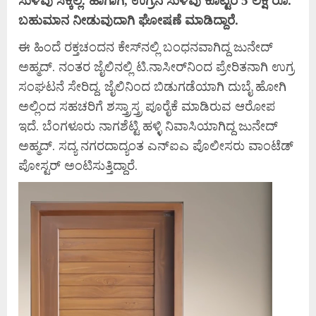
ಬಹುಮಾನ ನೀಡುವುದಾಗಿ ಘೋಷಣೆ ಮಾಡಿದ್ದಾರೆ.
ಈ ಹಿಂದೆ ರಕ್ತಚಂದನ ಕೇಸ್‌ನಲ್ಲಿ ಬಂಧನವಾಗಿದ್ದ ಜುನೇದ್‌
ಅಹ್ಮದ್. ನಂತರ ಜೈಲಿನಲ್ಲಿ ಟಿ.ನಾಸೀರ್‌ನಿಂದ ಪ್ರೇರಿತನಾಗಿ ಉಗ್ರ
ಸಂಘಟನೆ ಸೇರಿದ್ದ. ಜೈಲಿನಿಂದ ಬಿಡುಗಡೆಯಾಗಿ ದುಬೈ ಹೋಗಿ
ಅಲ್ಲಿಂದ ಸಹಚರಿಗೆ ಶಸ್ತ್ರಾಸ್ತ್ರ ಪೂರೈಕೆ ಮಾಡಿರುವ ಆರೋಪ
ಇದೆ. ಬೆಂಗಳೂರು ನಾಗಶೆಟ್ಟಿ ಹಳ್ಳಿ ನಿವಾಸಿಯಾಗಿದ್ದ ಜುನೇದ್‌
ಅಹ್ಮದ್. ಸದ್ಯ ನಗರದಾದ್ಯಂತ ಎನ್‌ಐಎ ಪೊಲೀಸರು ವಾಂಟೆಡ್
ಪೋಸ್ಟರ್ ಅಂಟಿಸುತ್ತಿದ್ದಾರೆ.