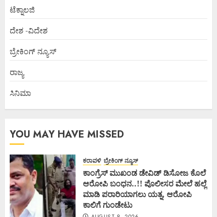
ಟೆಕ್ನಾಲಜಿ
ದೇಶ -ವಿದೇಶ
ಬ್ರೇಕಿಂಗ್ ನ್ಯೂಸ್
ರಾಜ್ಯ
ಸಿನಿಮಾ
YOU MAY HAVE MISSED
ಕರಾವಳಿ
ಬ್ರೇಕಿಂಗ್ ನ್ಯೂಸ್
ಕಾಂಗ್ರೆಸ್ ಮುಖಂಡ ಡೇವಿಡ್ ಡಿಸೋಜ ಕೊಲೆ
ಆರೋಪಿ ಬಂಧನ..!! ಪೊಲೀಸರ ಮೇಲೆ ಹಲ್ಲೆ
ಮಾಡಿ ಪರಾರಿಯಾಗಲು ಯತ್ನ, ಆರೋಪಿ
ಕಾಲಿಗೆ ಗುಂಡೇಟು
AUGUST 8, 2026