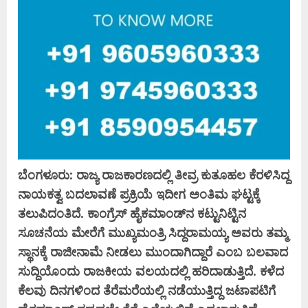
ಬೆಂಗಳೂರು: ರಾಜ್ಯ ರಾಜಕಾರಣದಲ್ಲಿ ತೀವ್ರ ಕುತೂಹಲ ಕೆರಳಿಸಿದ್ದ
ನಾಯಕತ್ವ ಬದಲಾವಣೆ ಪ್ರಕ್ರಿಯೆ ಇದೀಗ ಅಂತಿಮ ಘಟ್ಟಕ್ಕೆ
ತಲುಪಿದಂತಿದೆ. ಕಾಂಗ್ರೆಸ್ ಹೈಕಮಾಂಡ್‌ನ ಕಟ್ಟುನಿಟ್ಟಿನ
ಸೂಚನೆಯ ಮೇರೆಗೆ ಮುಖ್ಯಮಂತ್ರಿ ಸಿದ್ದರಾಮಯ್ಯ ಅವರು ತಮ್ಮ
ಸ್ಥಾನಕ್ಕೆ ರಾಜೀನಾಮೆ ನೀಡಲು ಮುಂದಾಗಿದ್ದಾರೆ ಎಂಬ ಬಲವಾದ
ಸುದ್ದಿಯೊಂದು ರಾಜಕೀಯ ವಲಯದಲ್ಲಿ ಹರಿದಾಡುತ್ತಿದೆ. ಕಳೆದ
ಕೆಲವು ದಿನಗಳಿಂದ ತೆರೆಮರೆಯಲ್ಲಿ ನಡೆಯುತ್ತಿದ್ದ ಜಟಾಪಟಿಗೆ