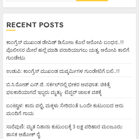
RECENT POSTS
ಕಾಂಗ್ರೆಸ್ ಮುಖಂಡ ಡೇವಿಡ್ ಡಿಸೋಜ ಕೊಲೆ ಆರೋಪಿ ಬಂಧನ..!!
ಪೊಲೀಸರ ಮೇಲೆ ಹಲ್ಲೆ ಮಾಡಿ ಪರಾರಿಯಾಗಲು ಯತ್ನ, ಆರೋಪಿ ಕಾಲಿಗೆ
ಗುಂಡೇಟು
ಉಡುಪಿ: ಕಾಂಗ್ರೆಸ್ ಮುಖಂಡ ದುಷ್ಕರ್ಮಿಗಳ ಗುಂಡೇಟಿಗೆ ಬಲಿ..!!
ಬಿ.ಸಿ.ರೋಡ್ ಎನ್.ಜಿ. ಸರ್ಕಲ್‌ನಲ್ಲಿ ಭೀಕರ ಅಪಘಾತ: ಚಿಕಿತ್ಸೆ
ಫಲಕಾರಿಯಾಗದೆ ಇಬ್ಬರು ಮೃತ್ಯು- ಟಿಪ್ಪರ್ ಚಾಲಕ ವಶಕ್ಕೆ
ಬಂಟ್ವಾಳ: ಕಾರು ಪಲ್ಟಿ, ಮಕ್ಕಳು ಸೇರಿದಂತೆ ಒಂದೇ ಕುಟುಂಬದ ಆರು
ಮಂದಿಗೆ ಗಾಯ
ಸಾರೆಪುಣಿ: ಮೃತ ನಿಶಾನಾ ಕುಟುಂಬಕ್ಕೆ 3 ಲಕ್ಷ ಪರಿಹಾರ ಮಂಜೂರು:
ಶಾಸಕ ಅಶೋಕ್ ರೈ