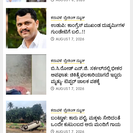
ಕರಾವಳಿ
ಬ್ರೇಕಿಂಗ್ ನ್ಯೂಸ್
ಉಡುಪಿ: ಕಾಂಗ್ರೆಸ್ ಮುಖಂಡ ದುಷ್ಕರ್ಮಿಗಳ
ಗುಂಡೇಟಿಗೆ ಬಲಿ..!!
AUGUST 7, 2026
ಕರಾವಳಿ
ಬ್ರೇಕಿಂಗ್ ನ್ಯೂಸ್
ಬಿ.ಸಿ.ರೋಡ್ ಎನ್.ಜಿ. ಸರ್ಕಲ್‌ನಲ್ಲಿ ಭೀಕರ
ಅಪಘಾತ: ಚಿಕಿತ್ಸೆ ಫಲಕಾರಿಯಾಗದೆ ಇಬ್ಬರು
ಮೃತ್ಯು- ಟಿಪ್ಪರ್ ಚಾಲಕ ವಶಕ್ಕೆ
AUGUST 7, 2026
ಕರಾವಳಿ
ಬ್ರೇಕಿಂಗ್ ನ್ಯೂಸ್
ಬಂಟ್ವಾಳ: ಕಾರು ಪಲ್ಟಿ, ಮಕ್ಕಳು ಸೇರಿದಂತೆ
ಒಂದೇ ಕುಟುಂಬದ ಆರು ಮಂದಿಗೆ ಗಾಯ
AUGUST 7, 2026