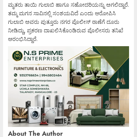
ಮೃತರು ತಾಯಿ ಗುಲಾಬಿ ಹಾಗೂ ಸಹೋದರಿಯನ್ನು ಅಗಲಿದ್ದಾರೆ.
ತಮ್ಮ ಮಗನ ಸಾವಿನಲ್ಲಿ ಸಂಶಯವಿದೆ ಎಂದು ಆರೋಪಿಸಿ
ಗುಲಾಬಿ ಅವರು ಪುತ್ತೂರು ನಗರ ಪೊಲೀಸ್ ಠಾಣೆಗೆ ದೂರು
ನೀಡಿದ್ದು, ಪ್ರಕರಣ ದಾಖಲಿಸಿಕೊಂಡಿರುವ ಪೊಲೀಸರು ತನಿಖೆ
ಆರಂಭಿಸಿದ್ದಾರೆ.
About The Author