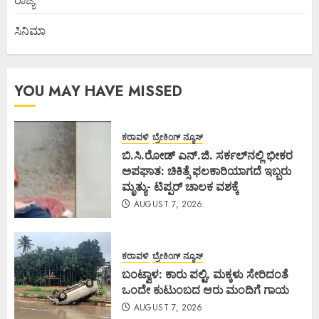
ರಾಜ್ಯ
ಸಿನಿಮಾ
YOU MAY HAVE MISSED
ಕರಾವಳಿ
ಬ್ರೇಕಿಂಗ್ ನ್ಯೂಸ್
ಬಿ.ಸಿ.ರೋಡ್ ಎನ್.ಜಿ. ಸರ್ಕಲ್‌ನಲ್ಲಿ ಭೀಕರ
ಅಪಘಾತ: ಚಿಕಿತ್ಸೆ ಫಲಕಾರಿಯಾಗದೆ ಇಬ್ಬರು
ಮೃತ್ಯು- ಟಿಪ್ಪರ್ ಚಾಲಕ ವಶಕ್ಕೆ
AUGUST 7, 2026
ಕರಾವಳಿ
ಬ್ರೇಕಿಂಗ್ ನ್ಯೂಸ್
ಬಂಟ್ವಾಳ: ಕಾರು ಪಲ್ಟಿ, ಮಕ್ಕಳು ಸೇರಿದಂತೆ
ಒಂದೇ ಕುಟುಂಬದ ಆರು ಮಂದಿಗೆ ಗಾಯ
AUGUST 7, 2026