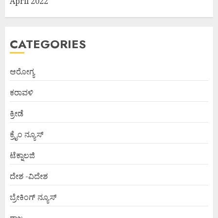
April 2022
CATEGORIES
ಆರೋಗ್ಯ
ಕರಾವಳಿ
ಕ್ರೀಡೆ
ಕ್ರೈಂ ನ್ಯೂಸ್
ಟೆಕ್ನಾಲಜಿ
ದೇಶ -ವಿದೇಶ
ಬ್ರೇಕಿಂಗ್ ನ್ಯೂಸ್