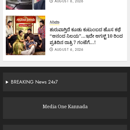
AUGUST 6, 2026
ಸಿನಿಮಾ
ಶುರುವಾಗ್ತಿದೆ ಕೂಡು ಕುಟುಂಬದ ಹೊಸ ಕಥೆ
“ಆನಂದ ನಿಲಯ”…ಇದೇ ಆಗಸ್ಟ್ 10 ರಿಂದ
ಪ್ರತಿದಿನ ರಾತ್ರಿ 7 ಗಂಟೆಗೆ…!
AUGUST 6, 2026
BREAKING News 24x7
Media One Kannada