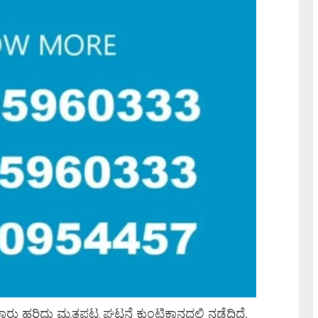
ಾರು ಹರಿದು ಮೃತಪಟ್ಟ ಘಟನೆ ಕುಂಟಿಕಾನದಲ್ಲಿ ನಡೆದಿದೆ.