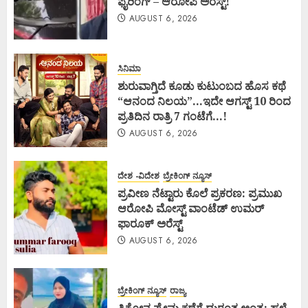
ಫೈರಿಂಗ್ – ಆರೋಪಿ ಅರೆಸ್ಟ್!
AUGUST 6, 2026
ಸಿನಿಮಾ
ಶುರುವಾಗ್ತಿದೆ ಕೂಡು ಕುಟುಂಬದ ಹೊಸ ಕಥೆ
“ಆನಂದ ನಿಲಯ”…ಇದೇ ಆಗಸ್ಟ್ 10 ರಿಂದ
ಪ್ರತಿದಿನ ರಾತ್ರಿ 7 ಗಂಟೆಗೆ…!
AUGUST 6, 2026
ದೇಶ -ವಿದೇಶ
ಬ್ರೇಕಿಂಗ್ ನ್ಯೂಸ್
ಪ್ರವೀಣ ನೆಟ್ಟಾರು ಕೊಲೆ ಪ್ರಕರಣ: ಪ್ರಮುಖ
ಆರೋಪಿ ಮೋಸ್ಟ್ ವಾಂಟೆಡ್ ಉಮರ್
ಫಾರೂಕ್ ಅರೆಸ್ಟ್
AUGUST 6, 2026
ಬ್ರೇಕಿಂಗ್ ನ್ಯೂಸ್
ರಾಜ್ಯ