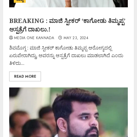
BREAKING : ಮಾಜಿ ಸ್ಪೀಕರ್ ‘ಕಾಗೋಡು ತಿಮ್ಮಪ್ಪ’
ಆಸ್ಪತ್ರೆಗೆ ದಾಖಲು.!
MEDIA ONE KANNADA
MAY 23, 2024
ಶಿವಮೊಗ್ಗ : ಮಾಜಿ ಸ್ಪೀಕರ್ ಕಾಗೋಡು ತಿಮ್ಮಪ್ಪ ಆರೋಗ್ಯದಲ್ಲಿ
ಏರುಪೇರಾಗಿದ್ದು, ಅವರನ್ನು ಆಸ್ಪತ್ರೆಗೆ ದಾಖಲು ಮಾಡಲಾಗಿದೆ ಎಂದು
ತಿಳಿದು...
READ MORE