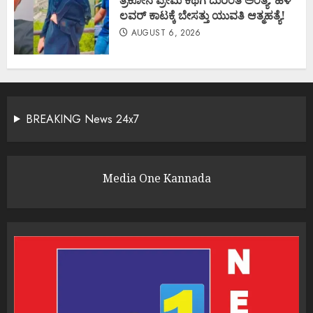
ತ್ರಿಕೋನ ಪ್ರೇಮ ಕಥೆಗೆ ದುರಂತ ಅಂತ್ಯ: ಹಳೆ
ಲವರ್ ಕಾಟಕ್ಕೆ ಬೇಸತ್ತು ಯುವತಿ ಆತ್ಮಹತ್ಯೆ!
AUGUST 6, 2026
BREAKING News 24x7
Media One Kannada