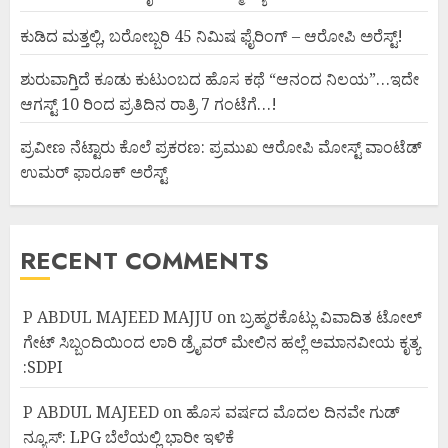
ಕುಡಿದ ಮತ್ತಲ್ಲಿ, ಬರೋಬ್ಬರಿ 45 ನಿಮಿಷ ಫೈರಿಂಗ್ – ಆರೋಪಿ ಅರೆಸ್ಟ್!
ಶುರುವಾಗ್ತಿದೆ ಕೂಡು ಕುಟುಂಬದ ಹೊಸ ಕಥೆ “ಆನಂದ ನಿಲಯ”…ಇದೇ
ಆಗಸ್ಟ್ 10 ರಿಂದ ಪ್ರತಿದಿನ ರಾತ್ರಿ 7 ಗಂಟೆಗೆ…!
ಪ್ರವೀಣ ನೆಟ್ಟಾರು ಕೊಲೆ ಪ್ರಕರಣ: ಪ್ರಮುಖ ಆರೋಪಿ ಮೋಸ್ಟ್ ವಾಂಟೆಡ್
ಉಮರ್ ಫಾರೂಕ್ ಅರೆಸ್ಟ್
RECENT COMMENTS
P ABDUL MAJEED MAJJU
on
ಬ್ರಹ್ಮರಕೊಟ್ಲು ವಿವಾದಿತ ಟೋಲ್
ಗೇಟ್ ಸಿಬ್ಬಂದಿಯಿಂದ ಲಾರಿ ಡ್ರೈವರ್ ಮೇಲಿನ ಹಲ್ಲೆ ಅಮಾನವೀಯ ಕೃತ್ಯ
:SDPI
P ABDUL MAJEED
on
ಹೊಸ ವರ್ಷದ ಮೊದಲ ದಿನವೇ ಗುಡ್
ನ್ಯೂಸ್: LPG ಬೆಲೆಯಲ್ಲಿ ಭಾರೀ ಇಳಿಕೆ