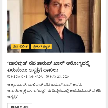
ದೇಶ -ವಿದೇಶ
ಬ್ರೇಕಿಂಗ್ ನ್ಯೂಸ್
‘ಬಾಲಿವುಡ್ ನಟ ಶಾರುಖ್ ಖಾನ್’ ಆರೋಗ್ಯದಲ್ಲಿ
ಏರುಪೇರು: ಆಸ್ಪತ್ರೆಗೆ ದಾಖಲು
MEDIA ONE KANNADA
MAY 23, 2024
ಅಹ್ಮದಾಬಾದ್: ಬಾಲಿವುಡ್ ನಟ ಶಾರುಖ್ ಖಾನ್ ಅವರು
ಅನಾರೋಗ್ಯಕ್ಕೆ ಒಳಗಾಗಿದ್ದಾರೆ. ಈ ಹಿನ್ನಲೆಯಲ್ಲಿ ಅಹಮದಬಾದ್ ನ ಕೆಡಿ
ಆಸ್ಪತ್ರೆಗೆ...
READ MORE