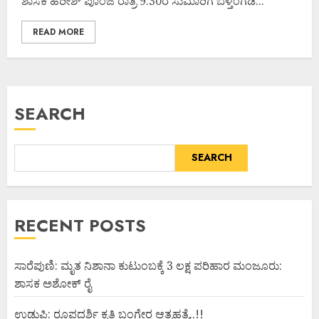
ಶಾಸಕ ಹರೀಶ್ ಪೂಂಜ ರಾತ್ರಿ 9.30ರ ಸುಮಾರಿಗೆ ಬೆಳ್ತಂಗಡಿ...
READ MORE
SEARCH
SEARCH
RECENT POSTS
ಸಾರೆಪುಣಿ: ಮೃತ ನಿಶಾನಾ ಕುಟುಂಬಕ್ಕೆ 3 ಲಕ್ಷ ಪರಿಹಾರ ಮಂಜೂರು:
ಶಾಸಕ ಅಶೋಕ್ ರೈ
ಉಡುಪಿ: ರೂಪದರ್ಶಿ ಕೃತಿ ಬಂಗೇರ ಆತ್ಮಹತ್ಯೆ..!!