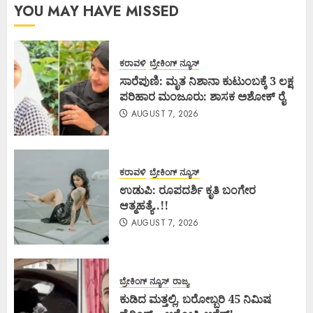
YOU MAY HAVE MISSED
ಕರಾವಳಿ
ಬ್ರೇಕಿಂಗ್ ನ್ಯೂಸ್
ಸಾರೆಪುಣಿ: ಮೃತ ನಿಶಾನಾ ಕುಟುಂಬಕ್ಕೆ 3 ಲಕ್ಷ
ಪರಿಹಾರ ಮಂಜೂರು: ಶಾಸಕ ಅಶೋಕ್ ರೈ
AUGUST 7, 2026
ಕರಾವಳಿ
ಬ್ರೇಕಿಂಗ್ ನ್ಯೂಸ್
ಉಡುಪಿ: ರೂಪದರ್ಶಿ ಕೃತಿ ಬಂಗೇರ
ಆತ್ಮಹತ್ಯೆ..!!
AUGUST 7, 2026
ಬ್ರೇಕಿಂಗ್ ನ್ಯೂಸ್
ರಾಜ್ಯ
ಕುಡಿದ ಮತ್ತಲ್ಲಿ, ಬರೋಬ್ಬರಿ 45 ನಿಮಿಷ