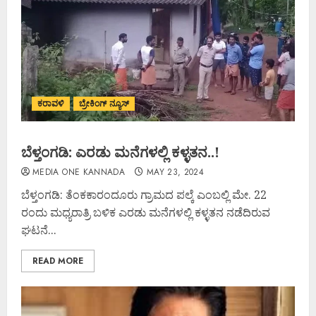
ಕರಾವಳಿ
ಬ್ರೇಕಿಂಗ್ ನ್ಯೂಸ್
ಬೆಳ್ತಂಗಡಿ: ಎರಡು ಮನೆಗಳಲ್ಲಿ ಕಳ್ಳತನ..!
MEDIA ONE KANNADA
MAY 23, 2024
ಬೆಳ್ತಂಗಡಿ: ತೆಂಕಕಾರಂದೂರು ಗ್ರಾಮದ ಪಲ್ಕೆ ಎಂಬಲ್ಲಿ ಮೇ. 22
ರಂದು ಮಧ್ಯರಾತ್ರಿ ಬಳಿಕ ಎರಡು ಮನೆಗಳಲ್ಲಿ ಕಳ್ಳತನ ನಡೆದಿರುವ
ಘಟನೆ...
READ MORE