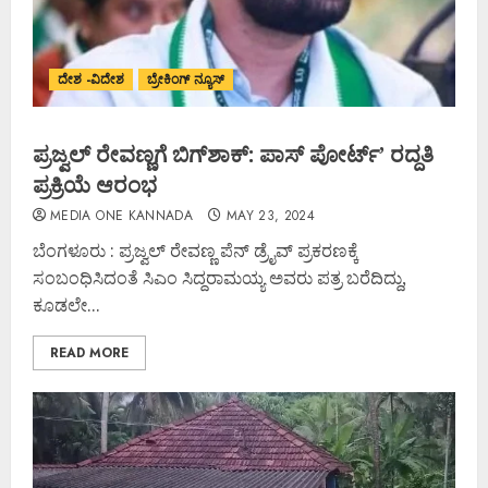
ದೇಶ -ವಿದೇಶ
ಬ್ರೇಕಿಂಗ್ ನ್ಯೂಸ್
ಪ್ರಜ್ವಲ್ ರೇವಣ್ಣಗೆ ಬಿಗ್‌ಶಾಕ್‌: ಪಾಸ್ ಪೋರ್ಟ್’ ರದ್ದತಿ
ಪ್ರಕ್ರಿಯೆ ಆರಂಭ
MEDIA ONE KANNADA
MAY 23, 2024
ಬೆಂಗಳೂರು : ಪ್ರಜ್ವಲ್ ರೇವಣ್ಣ ಪೆನ್ ಡ್ರೈವ್ ಪ್ರಕರಣಕ್ಕೆ
ಸಂಬಂಧಿಸಿದಂತೆ ಸಿಎಂ ಸಿದ್ದರಾಮಯ್ಯ ಅವರು ಪತ್ರ ಬರೆದಿದ್ದು,
ಕೂಡಲೇ...
READ MORE