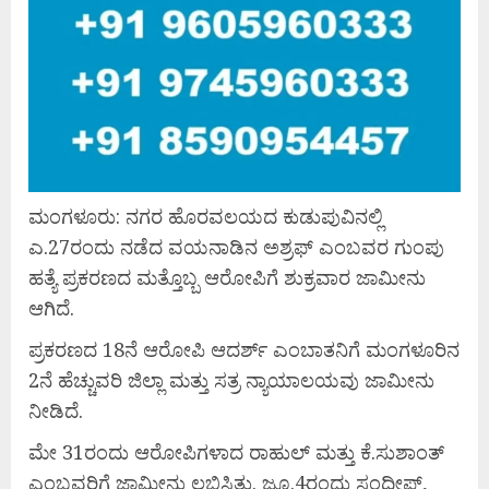
ಮಂಗಳೂರು: ನಗರ ಹೊರವಲಯದ ಕುಡುಪುವಿನಲ್ಲಿ
ಎ.27ರಂದು ನಡೆದ ವಯನಾಡಿನ ಅಶ್ರಫ್ ಎಂಬವರ ಗುಂಪು
ಹತ್ಯೆ ಪ್ರಕರಣದ ಮತ್ತೊಬ್ಬ ಆರೋಪಿಗೆ ಶುಕ್ರವಾರ ಜಾಮೀನು
ಆಗಿದೆ.
ಪ್ರಕರಣದ 18ನೆ ಆರೋಪಿ ಆದರ್ಶ್ ಎಂಬಾತನಿಗೆ ಮಂಗಳೂರಿನ
2ನೆ ಹೆಚ್ಚುವರಿ ಜಿಲ್ಲಾ ಮತ್ತು ಸತ್ರ ನ್ಯಾಯಾಲಯವು ಜಾಮೀನು
ನೀಡಿದೆ.
ಮೇ 31ರಂದು ಆರೋಪಿಗಳಾದ ರಾಹುಲ್ ಮತ್ತು ಕೆ.ಸುಶಾಂತ್
ಎಂಬವರಿಗೆ ಜಾಮೀನು ಲಭಿಸಿತ್ತು. ಜೂ.4ರಂದು ಸಂದೀಪ್,