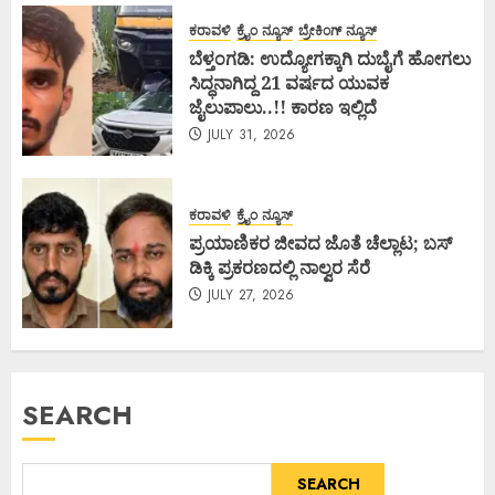
ಕರಾವಳಿ
ಕ್ರೈಂ ನ್ಯೂಸ್
ಬ್ರೇಕಿಂಗ್ ನ್ಯೂಸ್
ಬೆಳ್ತಂಗಡಿ: ಉದ್ಯೋಗಕ್ಕಾಗಿ ದುಬೈಗೆ ಹೋಗಲು
ಸಿದ್ಧನಾಗಿದ್ದ 21 ವರ್ಷದ ಯುವಕ
ಜೈಲುಪಾಲು..!! ಕಾರಣ ಇಲ್ಲಿದೆ
JULY 31, 2026
ಕರಾವಳಿ
ಕ್ರೈಂ ನ್ಯೂಸ್
ಪ್ರಯಾಣಿಕರ ಜೀವದ ಜೊತೆ ಚೆಲ್ಲಾಟ; ಬಸ್
ಡಿಕ್ಕಿ ಪ್ರಕರಣದಲ್ಲಿ ನಾಲ್ವರ ಸೆರೆ
JULY 27, 2026
SEARCH
SEARCH