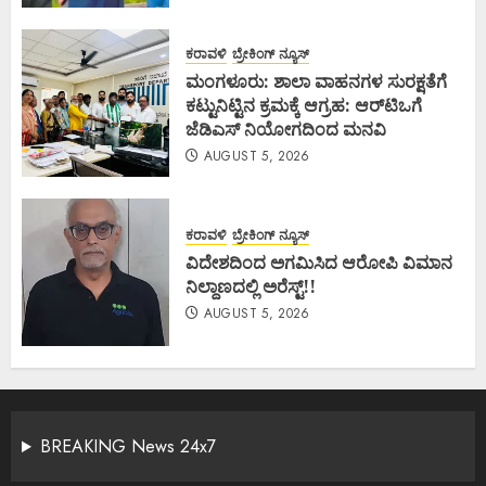
ಕರಾವಳಿ
ಬ್ರೇಕಿಂಗ್ ನ್ಯೂಸ್
ಮಂಗಳೂರು: ಶಾಲಾ ವಾಹನಗಳ ಸುರಕ್ಷತೆಗೆ
ಕಟ್ಟುನಿಟ್ಟಿನ ಕ್ರಮಕ್ಕೆ ಆಗ್ರಹ: ಆರ್‌ಟಿಒಗೆ
ಜೆಡಿಎಸ್ ನಿಯೋಗದಿಂದ ಮನವಿ
AUGUST 5, 2026
ಕರಾವಳಿ
ಬ್ರೇಕಿಂಗ್ ನ್ಯೂಸ್
ವಿದೇಶದಿಂದ ಅಗಮಿಸಿದ ಆರೋಪಿ ವಿಮಾನ
ನಿಲ್ದಾಣದಲ್ಲಿ ಅರೆಸ್ಟ್‌!!
AUGUST 5, 2026
BREAKING News 24x7