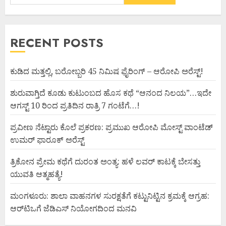
RECENT POSTS
ಕುಡಿದ ಮತ್ತಲ್ಲಿ, ಬರೋಬ್ಬರಿ 45 ನಿಮಿಷ ಫೈರಿಂಗ್ – ಆರೋಪಿ ಅರೆಸ್ಟ್!
ಶುರುವಾಗ್ತಿದೆ ಕೂಡು ಕುಟುಂಬದ ಹೊಸ ಕಥೆ “ಆನಂದ ನಿಲಯ”…ಇದೇ
ಆಗಸ್ಟ್ 10 ರಿಂದ ಪ್ರತಿದಿನ ರಾತ್ರಿ 7 ಗಂಟೆಗೆ…!
ಪ್ರವೀಣ ನೆಟ್ಟಾರು ಕೊಲೆ ಪ್ರಕರಣ: ಪ್ರಮುಖ ಆರೋಪಿ ಮೋಸ್ಟ್ ವಾಂಟೆಡ್
ಉಮರ್ ಫಾರೂಕ್ ಅರೆಸ್ಟ್
ತ್ರಿಕೋನ ಪ್ರೇಮ ಕಥೆಗೆ ದುರಂತ ಅಂತ್ಯ: ಹಳೆ ಲವರ್ ಕಾಟಕ್ಕೆ ಬೇಸತ್ತು
ಯುವತಿ ಆತ್ಮಹತ್ಯೆ!
ಮಂಗಳೂರು: ಶಾಲಾ ವಾಹನಗಳ ಸುರಕ್ಷತೆಗೆ ಕಟ್ಟುನಿಟ್ಟಿನ ಕ್ರಮಕ್ಕೆ ಆಗ್ರಹ:
ಆರ್‌ಟಿಒಗೆ ಜೆಡಿಎಸ್ ನಿಯೋಗದಿಂದ ಮನವಿ