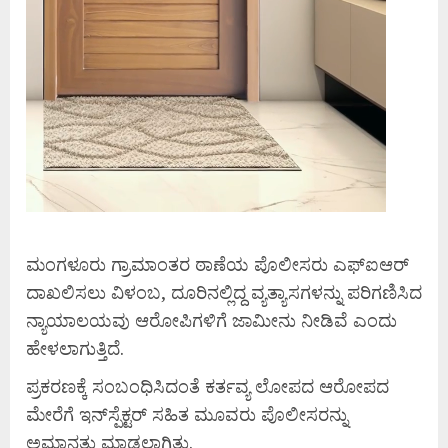
ಮಂಗಳೂರು ಗ್ರಾಮಾಂತರ ಠಾಣೆಯ ಪೊಲೀಸರು ಎಫ್‌ಐಆರ್
ದಾಖಲಿಸಲು ವಿಳಂಬ, ದೂರಿನಲ್ಲಿದ್ದ ವ್ಯತ್ಯಾಸಗಳನ್ನು ಪರಿಗಣಿಸಿದ
ನ್ಯಾಯಾಲಯವು ಆರೋಪಿಗಳಿಗೆ ಜಾಮೀನು ನೀಡಿವೆ ಎಂದು
ಹೇಳಲಾಗುತ್ತಿದೆ.
ಪ್ರಕರಣಕ್ಕೆ ಸಂಬಂಧಿಸಿದಂತೆ ಕರ್ತವ್ಯ ಲೋಪದ ಆರೋಪದ
ಮೇರೆಗೆ ಇನ್‌ಸ್ಪೆಕ್ಟರ್ ಸಹಿತ ಮೂವರು ಪೊಲೀಸರನ್ನು
ಅಮಾನತು ಮಾಡಲಾಗಿತ್ತು.