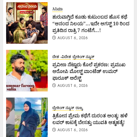
ಸಿನಿಮಾ
ಶುರುವಾಗ್ತಿದೆ ಕೂಡು ಕುಟುಂಬದ ಹೊಸ ಕಥೆ
“ಆನಂದ ನಿಲಯ”…ಇದೇ ಆಗಸ್ಟ್ 10 ರಿಂದ
ಪ್ರತಿದಿನ ರಾತ್ರಿ 7 ಗಂಟೆಗೆ…!
AUGUST 6, 2026
ದೇಶ -ವಿದೇಶ
ಬ್ರೇಕಿಂಗ್ ನ್ಯೂಸ್
ಪ್ರವೀಣ ನೆಟ್ಟಾರು ಕೊಲೆ ಪ್ರಕರಣ: ಪ್ರಮುಖ
ಆರೋಪಿ ಮೋಸ್ಟ್ ವಾಂಟೆಡ್ ಉಮರ್
ಫಾರೂಕ್ ಅರೆಸ್ಟ್
AUGUST 6, 2026
ಬ್ರೇಕಿಂಗ್ ನ್ಯೂಸ್
ರಾಜ್ಯ
ತ್ರಿಕೋನ ಪ್ರೇಮ ಕಥೆಗೆ ದುರಂತ ಅಂತ್ಯ: ಹಳೆ
ಲವರ್ ಕಾಟಕ್ಕೆ ಬೇಸತ್ತು ಯುವತಿ ಆತ್ಮಹತ್ಯೆ!
AUGUST 6, 2026