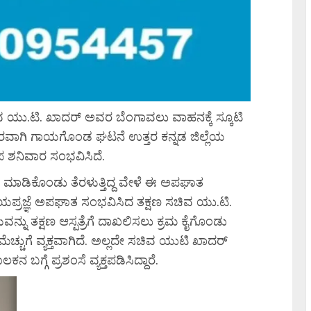
ಯು.ಟಿ. ಖಾದ‌ರ್ ಅವರ ಬೆಂಗಾವಲು ವಾಹನಕ್ಕೆ ಸ್ಕೂಟಿ
ೀರವಾಗಿ ಗಾಯಗೊಂಡ ಘಟನೆ ಉತ್ತರ ಕನ್ನಡ ಜಿಲ್ಲೆಯ
ನಿವಾರ ಸಂಭವಿಸಿದೆ.
್ ಮಾಡಿಕೊಂಡು ತೆರಳುತ್ತಿದ್ದ ವೇಳೆ ಈ ಅಪಘಾತ
ರಜ್ಞೆ ಅಪಘಾತ ಸಂಭವಿಸಿದ ತಕ್ಷಣ ಸಚಿವ ಯು.ಟಿ.
ನು ತಕ್ಷಣ ಆಸ್ಪತ್ರೆಗೆ ದಾಖಲಿಸಲು ಕ್ರಮ ಕೈಗೊಂಡು
ೆಡೆ ಮೆಚ್ಚುಗೆ ವ್ಯಕ್ತವಾಗಿದೆ. ಅಲ್ಲದೇ ಸಚಿವ ಯುಟಿ ಖಾದರ್
್ಗೆ ಪ್ರಶಂಸೆ ವ್ಯಕ್ತಪಡಿಸಿದ್ದಾರೆ.