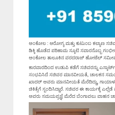
ಅಂಕೋಲ : ಆರೋಗ್ಯ ಮತ್ತು ಕುಟುಂಬ ಕಲ್ಯಾಣ ಸಚಿವ 
ಡಿಕ್ಕಿ ಹೊಡೆದ ಪರಿಣಾಮ ಸ್ಕೂಟಿ ಸವಾರನೊಬ್ಬ ಗಂಭ
ಅಂಕೋಲ ತಾಲೂಕಿನ ವರದರಾಜ್ ಹೋಟೆಲ್ ಸಮೀಪ ಶ
ಕಾರವಾರದಿಂದ ಉಡುಪಿ ಕಡೆಗೆ ಸಚಿವರನ್ನು ಎಸ್ಕಾರ್ಟ
ಸಂಭವಿಸಿದೆ ಸಚಿವರ ಮಾನವೀಯತೆ, ಚಾಲಕನ ಸಮಯಪ್
ಖಾದರ್ ಅವರು ಮಾನವೀಯತೆ ಮೆರೆದಿದ್ದು, ಗಾಯಾಳುವನ್
ಚಿಕಿತ್ಸೆಗೆ ಸ್ಪಂದಿಸಿದ್ದಾರೆ. ಸಚಿವರ ಈ ಕಾರ್ಯಕ್ಕೆ ಎಲ್ಲ
ಅವರು ಸಮಯಪ್ರಜ್ಞೆ ಮೆರೆದ ಬೆಂಗಾವಲು ವಾಹನ ಚಾಲಕನ ಬಗ