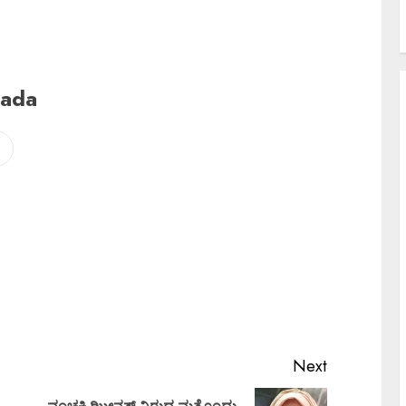
nada
Next