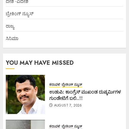
ದೇಶ -ವಿದೇಶ
ಬ್ರೇಕಿಂಗ್ ನ್ಯೂಸ್
ರಾಜ್ಯ
ಸಿನಿಮಾ
YOU MAY HAVE MISSED
ಕರಾವಳಿ
ಬ್ರೇಕಿಂಗ್ ನ್ಯೂಸ್
ಉಡುಪಿ: ಕಾಂಗ್ರೆಸ್ ಮುಖಂಡ ದುಷ್ಕರ್ಮಿಗಳ
ಗುಂಡೇಟಿಗೆ ಬಲಿ..!!
AUGUST 7, 2026
ಕರಾವಳಿ
ಬ್ರೇಕಿಂಗ್ ನ್ಯೂಸ್