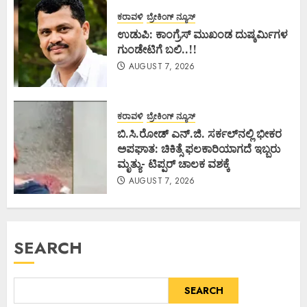
ಕರಾವಳಿ
ಬ್ರೇಕಿಂಗ್ ನ್ಯೂಸ್
ಉಡುಪಿ: ಕಾಂಗ್ರೆಸ್ ಮುಖಂಡ ದುಷ್ಕರ್ಮಿಗಳ
ಗುಂಡೇಟಿಗೆ ಬಲಿ..!!
AUGUST 7, 2026
ಕರಾವಳಿ
ಬ್ರೇಕಿಂಗ್ ನ್ಯೂಸ್
ಬಿ.ಸಿ.ರೋಡ್ ಎನ್.ಜಿ. ಸರ್ಕಲ್‌ನಲ್ಲಿ ಭೀಕರ
ಅಪಘಾತ: ಚಿಕಿತ್ಸೆ ಫಲಕಾರಿಯಾಗದೆ ಇಬ್ಬರು
ಮೃತ್ಯು- ಟಿಪ್ಪರ್ ಚಾಲಕ ವಶಕ್ಕೆ
AUGUST 7, 2026
SEARCH
SEARCH