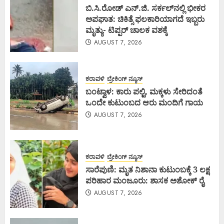
ಬಿ.ಸಿ.ರೋಡ್ ಎನ್.ಜಿ. ಸರ್ಕಲ್‌ನಲ್ಲಿ ಭೀಕರ
ಅಪಘಾತ: ಚಿಕಿತ್ಸೆ ಫಲಕಾರಿಯಾಗದೆ ಇಬ್ಬರು
ಮೃತ್ಯು- ಟಿಪ್ಪರ್ ಚಾಲಕ ವಶಕ್ಕೆ
AUGUST 7, 2026
ಕರಾವಳಿ
ಬ್ರೇಕಿಂಗ್ ನ್ಯೂಸ್
ಬಂಟ್ವಾಳ: ಕಾರು ಪಲ್ಟಿ, ಮಕ್ಕಳು ಸೇರಿದಂತೆ
ಒಂದೇ ಕುಟುಂಬದ ಆರು ಮಂದಿಗೆ ಗಾಯ
AUGUST 7, 2026
ಕರಾವಳಿ
ಬ್ರೇಕಿಂಗ್ ನ್ಯೂಸ್
ಸಾರೆಪುಣಿ: ಮೃತ ನಿಶಾನಾ ಕುಟುಂಬಕ್ಕೆ 3 ಲಕ್ಷ
ಪರಿಹಾರ ಮಂಜೂರು: ಶಾಸಕ ಅಶೋಕ್ ರೈ
AUGUST 7, 2026