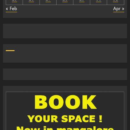
« Feb
Apr »