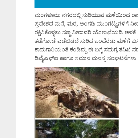
ಮಂಗಳೂರು: ನಗರದಲ್ಲಿ ಸುರಿಯುವ ಮಳೆಯಿಂದ ರಾಜಕಾಲ
ಪ್ರದೇಶದ ಮನೆ, ಮಠ, ಅಂಗಡಿ ಮುಂಗಟ್ಟುಗಳಿಗೆ ನೀ
ರಕ್ಷಿಸಿಕೊಳ್ಳಲು ಸಣ್ಣ ನೀರಾವರಿ ಯೋಜನೆಯಡಿ ಅಳಕೆ ಪ್
ತಡೆಗೋಡೆ ಎಡೆಬಿಡದೆ ಸುರಿದ ಒಂದೆರಡು ಮಳೆಗೆ ಕುಸ
ಕಾಮಗಾರಿಯಂತೆ ಕಂಡಿದ್ದು ಈ ಬಗ್ಗೆ ಸಮಗ್ರ ತನಿಖೆ ನಡೆ
ಡಿವೈಎಫ್ಐ ಹಾಗೂ ಸಮಾನ ಮನಸ್ಕ ಸಂಘಟನೆಗಳು ಒತ