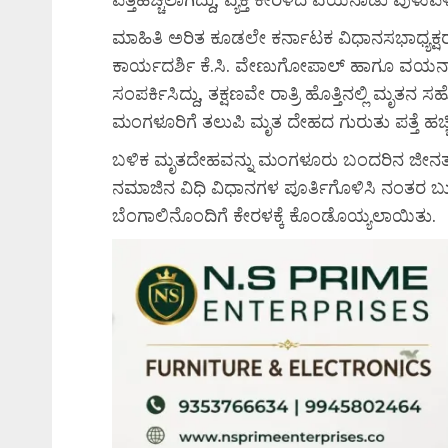
ಮಾಹಿತಿ ಅರಿತ ಕೂಡಲೇ ಕರ್ನಾಟಕ ವಿಧಾನಸಭಾಧ್ಯಕ್
ಕಾರ್ಯದರ್ಶಿ ಕೆ.ಸಿ. ವೇಣುಗೋಪಾಲ್ ಹಾಗೂ ವಯನಾಡು
ಸಂಪರ್ಕಿಸಿದ್ದು, ತಕ್ಷಣವೇ ರಾತ್ರಿ ಹೊತ್ತಿನಲ್ಲಿ ಮೃ
ಮಂಗಳೂರಿಗೆ ತಲುಪಿ ಮೃತ ದೇಹದ ಗುರುತು ಪತ್ತೆ ಹಚ್ಚಿದ
ಬಳಿಕ ಮೃತದೇಹವನ್ನು ಮಂಗಳೂರು ಬಂದರಿನ ಜೀನತ್ ಬಕ
ನಮಾಜಿನ ವಿಧಿ ವಿಧಾನಗಳ ಪೂರ್ತಿಗೊಳಿಸಿ ನಂತರ 
ಬೆಂಗಾಲಿನೊಂದಿಗೆ ಕೇರಳಕ್ಕೆ ಕೊಂಡೊಯ್ಯಲಾಯಿತು.